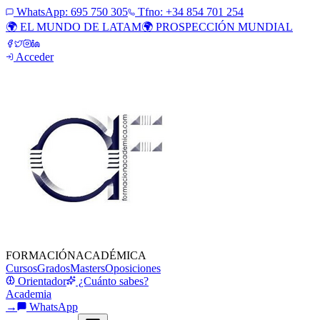
WhatsApp:
695 750 305
Tfno: +34 854 701 254
🌍 EL MUNDO DE LATAM
🌍 PROSPECCIÓN MUNDIAL
Acceder
FORMACIÓN
ACADÉMICA
Cursos
Grados
Masters
Oposiciones
Orientador
¿Cuánto sabes?
Academia
→
WhatsApp