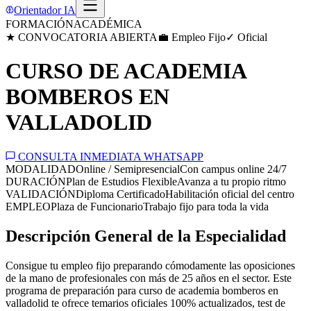
Orientador IA
FORMACIÓN
ACADÉMICA
★ CONVOCATORIA ABIERTA
💼 Empleo Fijo
✓ Oficial
CURSO DE ACADEMIA
BOMBEROS EN
VALLADOLID
CONSULTA INMEDIATA WHATSAPP
MODALIDAD
Online / Semipresencial
Con campus online 24/7
DURACIÓN
Plan de Estudios Flexible
Avanza a tu propio ritmo
VALIDACIÓN
Diploma Certificado
Habilitación oficial del centro
EMPLEO
Plaza de Funcionario
Trabajo fijo para toda la vida
Descripción General de la Especialidad
Consigue tu empleo fijo preparando cómodamente las oposiciones
de la mano de profesionales con más de 25 años en el sector. Este
programa de preparación para curso de academia bomberos en
valladolid te ofrece temarios oficiales 100% actualizados, test de