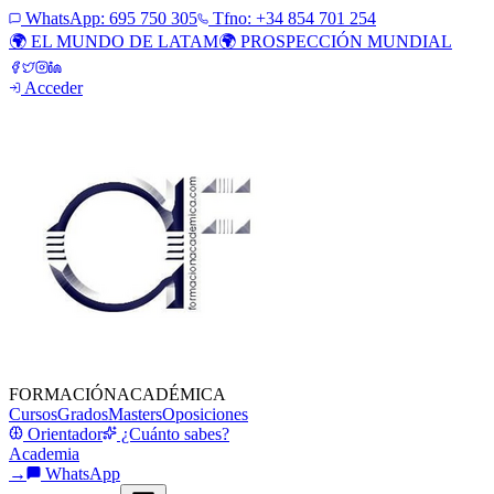
WhatsApp:
695 750 305
Tfno: +34 854 701 254
🌍 EL MUNDO DE LATAM
🌍 PROSPECCIÓN MUNDIAL
Acceder
FORMACIÓN
ACADÉMICA
Cursos
Grados
Masters
Oposiciones
Orientador
¿Cuánto sabes?
Academia
→
WhatsApp