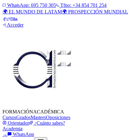
WhatsApp:
695 750 305
Tfno: +34 854 701 254
🌍 EL MUNDO DE LATAM
🌍 PROSPECCIÓN MUNDIAL
Acceder
FORMACIÓN
ACADÉMICA
Cursos
Grados
Masters
Oposiciones
Orientador
¿Cuánto sabes?
Academia
→
WhatsApp