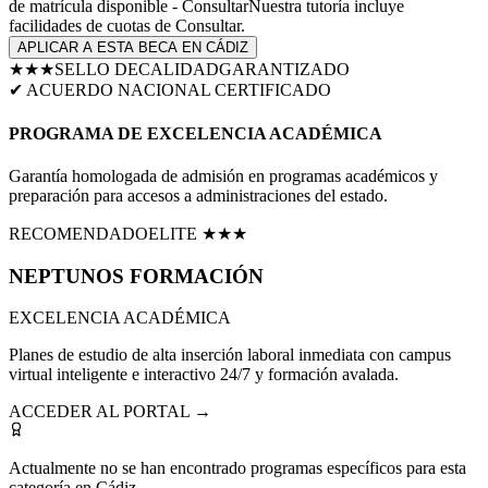
de matrícula disponible - Consultar
Nuestra tutoría incluye
facilidades de cuotas de
Consultar
.
APLICAR A ESTA BECA EN
CÁDIZ
★★★
SELLO DE
CALIDAD
GARANTIZADO
✔ ACUERDO NACIONAL CERTIFICADO
PROGRAMA DE EXCELENCIA ACADÉMICA
Garantía homologada de admisión en programas académicos y
preparación para accesos a administraciones del estado.
RECOMENDADO
ELITE ★★★
NEPTUNOS
FORMACIÓN
EXCELENCIA ACADÉMICA
Planes de estudio de alta inserción laboral inmediata con campus
virtual inteligente e interactivo 24/7 y formación avalada.
ACCEDER AL PORTAL →
Actualmente no se han encontrado programas específicos para esta
categoría en
Cádiz
.