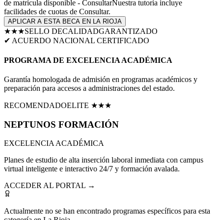
de matrícula disponible - Consultar
Nuestra tutoría incluye
facilidades de cuotas de
Consultar
.
APLICAR A ESTA BECA EN
LA RIOJA
★★★
SELLO DE
CALIDAD
GARANTIZADO
✔ ACUERDO NACIONAL CERTIFICADO
PROGRAMA DE EXCELENCIA ACADÉMICA
Garantía homologada de admisión en programas académicos y
preparación para accesos a administraciones del estado.
RECOMENDADO
ELITE ★★★
NEPTUNOS
FORMACIÓN
EXCELENCIA ACADÉMICA
Planes de estudio de alta inserción laboral inmediata con campus
virtual inteligente e interactivo 24/7 y formación avalada.
ACCEDER AL PORTAL →
Actualmente no se han encontrado programas específicos para esta
categoría en
La Rioja
.