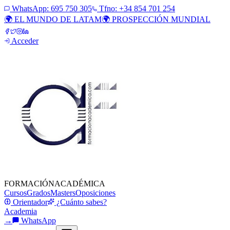
WhatsApp:
695 750 305
Tfno: +34 854 701 254
🌍 EL MUNDO DE LATAM
🌍 PROSPECCIÓN MUNDIAL
Acceder
FORMACIÓN
ACADÉMICA
Cursos
Grados
Masters
Oposiciones
Orientador
¿Cuánto sabes?
Academia
→
WhatsApp