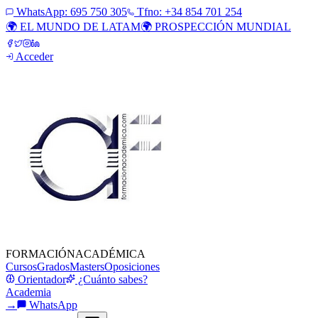
WhatsApp:
695 750 305
Tfno: +34 854 701 254
🌍 EL MUNDO DE LATAM
🌍 PROSPECCIÓN MUNDIAL
Acceder
FORMACIÓN
ACADÉMICA
Cursos
Grados
Masters
Oposiciones
Orientador
¿Cuánto sabes?
Academia
→
WhatsApp