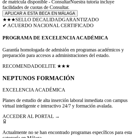
de matrícula disponible - Consultar
Nuestra tutoría incluye
facilidades de cuotas de
Consultar
.
APLICAR A ESTA BECA EN
MÁLAGA
★★★
SELLO DE
CALIDAD
GARANTIZADO
✔ ACUERDO NACIONAL CERTIFICADO
PROGRAMA DE EXCELENCIA ACADÉMICA
Garantía homologada de admisión en programas académicos y
preparación para accesos a administraciones del estado.
RECOMENDADO
ELITE ★★★
NEPTUNOS
FORMACIÓN
EXCELENCIA ACADÉMICA
Planes de estudio de alta inserción laboral inmediata con campus
virtual inteligente e interactivo 24/7 y formación avalada.
ACCEDER AL PORTAL →
Actualmente no se han encontrado programas específicos para esta
categoría en
Málaga
.