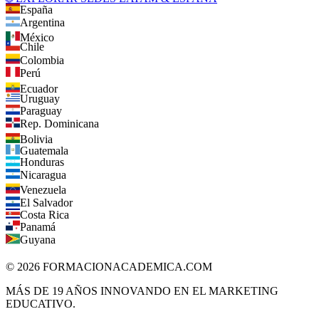
España
Argentina
México
Chile
Colombia
Perú
Ecuador
Uruguay
Paraguay
Rep. Dominicana
Bolivia
Guatemala
Honduras
Nicaragua
Venezuela
El Salvador
Costa Rica
Panamá
Guyana
©
2026
FORMACIONACADEMICA.COM
MÁS DE 19 AÑOS INNOVANDO EN EL MARKETING
EDUCATIVO.