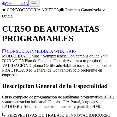
Orientador IA
★ CONVOCATORIA ABIERTA
🎓 Prácticas Garantizadas
✓
Oficial
CURSO DE AUTOMATAS
PROGRAMABLES
CONSULTA INMEDIATA WHATSAPP
MODALIDAD
Online / Semipresencial
Con campus online 24/7
DURACIÓN
Plan de Estudios Flexible
Avanza a tu propio ritmo
VALIDACIÓN
Diploma Certificado
Habilitación oficial del centro
PRÁCTICAS
Red General de Convenios
Socio preferente en
empresas
Descripción General de la Especialidad
Curso completo de programación de autómatas programables (PLC)
y automatización industrial. Domina TIA Portal, lenguajes
LADDER y SFC, comunicación industrial y pantallas HMI.
💡 PERSPECTIVAS DE TRABAJO E INNOVACIÓN
CURSO