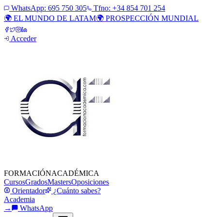
WhatsApp:
695 750 305
Tfno: +34 854 701 254
🌍 EL MUNDO DE LATAM
🌍 PROSPECCIÓN MUNDIAL
Acceder
FORMACIÓN
ACADÉMICA
Cursos
Grados
Masters
Oposiciones
Orientador
¿Cuánto sabes?
Academia
→
WhatsApp