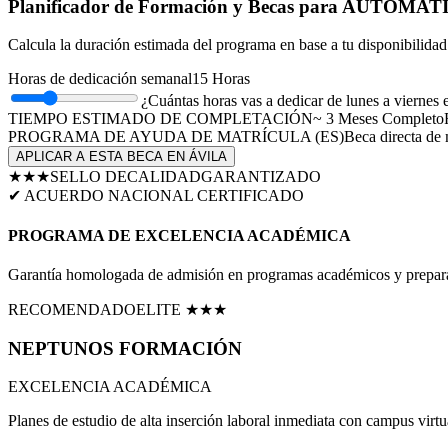
Planificador de Formación y Becas para
AUTOMATI
Calcula la duración estimada del programa en base a tu disponibilida
Horas de dedicación semanal
15
Horas
¿Cuántas horas vas a dedicar de lunes a viernes 
TIEMPO ESTIMADO DE COMPLETACIÓN
~
3
Meses Completo
PROGRAMA DE AYUDA DE MATRÍCULA (
ES
)
Beca directa de 
APLICAR A ESTA BECA EN
ÁVILA
★★★
SELLO DE
CALIDAD
GARANTIZADO
✔ ACUERDO NACIONAL CERTIFICADO
PROGRAMA DE EXCELENCIA ACADÉMICA
Garantía homologada de admisión en programas académicos y preparac
RECOMENDADO
ELITE ★★★
NEPTUNOS
FORMACIÓN
EXCELENCIA ACADÉMICA
Planes de estudio de alta inserción laboral inmediata con campus virtua