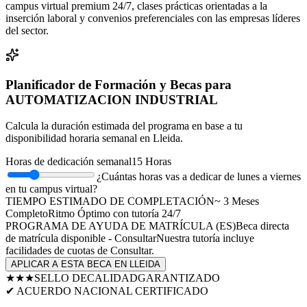
campus virtual premium 24/7, clases prácticas orientadas a la
inserción laboral y convenios preferenciales con las empresas líderes
del sector.
Planificador de Formación y Becas para
AUTOMATIZACION INDUSTRIAL
Calcula la duración estimada del programa en base a tu
disponibilidad horaria semanal en
Lleida
.
Horas de dedicación semanal
15
Horas
¿Cuántas horas vas a dedicar de lunes a viernes
en tu campus virtual?
TIEMPO ESTIMADO DE COMPLETACIÓN
~
3
Meses
Completo
Ritmo Óptimo
con tutoría 24/7
PROGRAMA DE AYUDA DE MATRÍCULA (
ES
)
Beca directa
de matrícula disponible - Consultar
Nuestra tutoría incluye
facilidades de cuotas de
Consultar
.
APLICAR A ESTA BECA EN
LLEIDA
★★★
SELLO DE
CALIDAD
GARANTIZADO
✔ ACUERDO NACIONAL CERTIFICADO