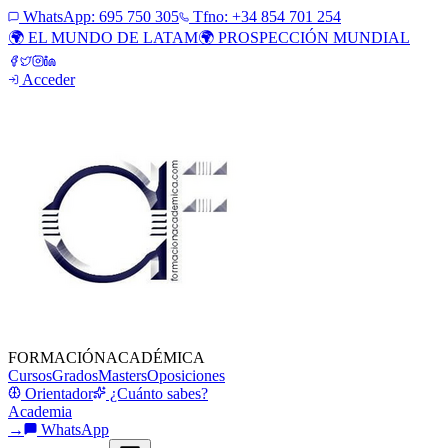
WhatsApp:
695 750 305
Tfno: +34 854 701 254
🌍 EL MUNDO DE LATAM
🌍 PROSPECCIÓN MUNDIAL
Acceder
FORMACIÓN
ACADÉMICA
Cursos
Grados
Masters
Oposiciones
Orientador
¿Cuánto sabes?
Academia
→
WhatsApp