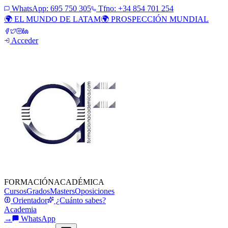
WhatsApp:
695 750 305
Tfno: +34 854 701 254
🌍 EL MUNDO DE LATAM
🌍 PROSPECCIÓN MUNDIAL
Acceder
FORMACIÓN
ACADÉMICA
Cursos
Grados
Masters
Oposiciones
Orientador
¿Cuánto sabes?
Academia
→
WhatsApp