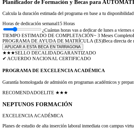
Planificador de Formación y Becas para
AUTOMATI
Calcula la duración estimada del programa en base a tu disponibilida
Horas de dedicación semanal
15
Horas
¿Cuántas horas vas a dedicar de lunes a viernes 
TIEMPO ESTIMADO DE COMPLETACIÓN
~
3
Meses Completo
PROGRAMA DE AYUDA DE MATRÍCULA (
ES
)
Beca directa de 
APLICAR A ESTA BECA EN
TARRAGONA
★★★
SELLO DE
CALIDAD
GARANTIZADO
✔ ACUERDO NACIONAL CERTIFICADO
PROGRAMA DE EXCELENCIA ACADÉMICA
Garantía homologada de admisión en programas académicos y preparac
RECOMENDADO
ELITE ★★★
NEPTUNOS
FORMACIÓN
EXCELENCIA ACADÉMICA
Planes de estudio de alta inserción laboral inmediata con campus virtua