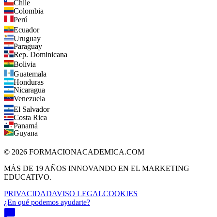
Chile
Colombia
Perú
Ecuador
Uruguay
Paraguay
Rep. Dominicana
Bolivia
Guatemala
Honduras
Nicaragua
Venezuela
El Salvador
Costa Rica
Panamá
Guyana
©
2026
FORMACIONACADEMICA.COM
MÁS DE 19 AÑOS INNOVANDO EN EL MARKETING
EDUCATIVO.
PRIVACIDAD
AVISO LEGAL
COOKIES
¿En qué podemos ayudarte?