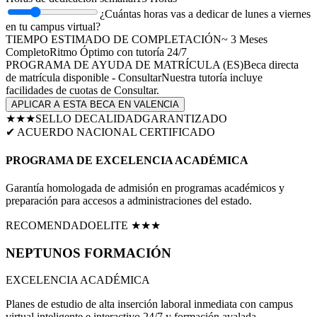
¿Cuántas horas vas a dedicar de lunes a viernes
en tu campus virtual?
TIEMPO ESTIMADO DE COMPLETACIÓN
~
3
Meses
Completo
Ritmo Óptimo
con tutoría 24/7
PROGRAMA DE AYUDA DE MATRÍCULA (
ES
)
Beca directa
de matrícula disponible - Consultar
Nuestra tutoría incluye
facilidades de cuotas de
Consultar
.
APLICAR A ESTA BECA EN
VALENCIA
★★★
SELLO DE
CALIDAD
GARANTIZADO
✔ ACUERDO NACIONAL CERTIFICADO
PROGRAMA DE EXCELENCIA ACADÉMICA
Garantía homologada de admisión en programas académicos y
preparación para accesos a administraciones del estado.
RECOMENDADO
ELITE ★★★
NEPTUNOS
FORMACIÓN
EXCELENCIA ACADÉMICA
Planes de estudio de alta inserción laboral inmediata con campus
virtual inteligente e interactivo 24/7 y formación avalada.