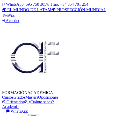
WhatsApp:
695 750 305
Tfno: +34 854 701 254
🌍 EL MUNDO DE LATAM
🌍 PROSPECCIÓN MUNDIAL
Acceder
FORMACIÓN
ACADÉMICA
Cursos
Grados
Masters
Oposiciones
Orientador
¿Cuánto sabes?
Academia
→
WhatsApp