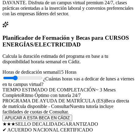
DAVANTE. Disfruta de un campus virtual premium 24/7, clases
prácticas orientadas a la inserción laboral y convenios preferenciales
con las empresas líderes del sector.
Planificador de Formación y Becas para
CURSOS
ENERGÍAS/ELECTRICIDAD
Calcula la duración estimada del programa en base a tu
disponibilidad horaria semanal en
Cádiz
.
Horas de dedicación semanal
15
Horas
¿Cuántas horas vas a dedicar de lunes a viernes
en tu campus virtual?
TIEMPO ESTIMADO DE COMPLETACIÓN
~
3
Meses
Completo
Ritmo Óptimo
con tutoría 24/7
PROGRAMA DE AYUDA DE MATRÍCULA (
ES
)
Beca directa
de matrícula disponible - Consultar
Nuestra tutoría incluye
facilidades de cuotas de
Consultar
.
APLICAR A ESTA BECA EN
CÁDIZ
★★★
SELLO DE
CALIDAD
GARANTIZADO
✔ ACUERDO NACIONAL CERTIFICADO