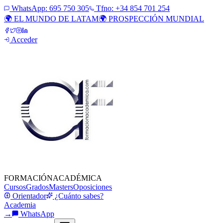
WhatsApp:
695 750 305
Tfno: +34 854 701 254
🌍 EL MUNDO DE LATAM
🌍 PROSPECCIÓN MUNDIAL
Acceder
FORMACIÓN
ACADÉMICA
Cursos
Grados
Masters
Oposiciones
Orientador
¿Cuánto sabes?
Academia
→
WhatsApp