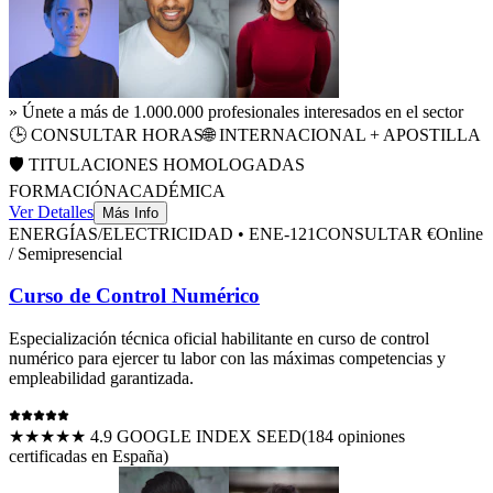
» Únete a más de 1.000.000 profesionales interesados en el sector
🕒
CONSULTAR HORAS
🌐 INTERNACIONAL + APOSTILLA
🛡️ TITULACIONES HOMOLOGADAS
FORMACIÓN
ACADÉMICA
Ver Detalles
Más Info
ENERGÍAS/ELECTRICIDAD
•
ENE-121
CONSULTAR €
Online
/ Semipresencial
Curso de Control Numérico
Especialización técnica oficial habilitante en
curso de control
numérico
para ejercer tu labor con las máximas competencias y
empleabilidad garantizada.
★★★★★ 4.9 GOOGLE INDEX SEED
(
184
opiniones
certificadas en España)