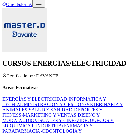
Orientador IA
CURSOS ENERGÍAS/ELECTRICIDAD
Certificado por DAVANTE
Áreas Formativas
ENERGÍAS Y ELECTRICIDAD
›
INFORMÁTICA Y
TECH
›
ADMINISTRACIÓN Y GESTIÓN
›
VETERINARIA Y
ANIMALES
›
SALUD Y SANIDAD
›
DEPORTES Y
FITNESS
›
MARKETING Y VENTAS
›
DISEÑO Y
MODA
›
AUDIOVISUALES Y CINE
›
VIDEOJUEGOS Y
3D
›
QUÍMICA E INDUSTRIA
›
FARMACIA Y
PARAFARMACIA
›
ODONTOLOGÍA Y