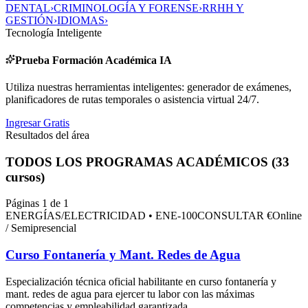
DENTAL
›
CRIMINOLOGÍA Y FORENSE
›
RRHH Y
GESTIÓN
›
IDIOMAS
›
Tecnología Inteligente
Prueba Formación Académica IA
Utiliza nuestras herramientas inteligentes: generador de exámenes,
planificadores de rutas temporales o asistencia virtual 24/7.
Ingresar Gratis
Resultados del área
TODOS LOS PROGRAMAS ACADÉMICOS (
33
cursos)
Páginas 1 de 1
ENERGÍAS/ELECTRICIDAD
•
ENE-100
CONSULTAR €
Online
/ Semipresencial
Curso Fontanería y Mant. Redes de Agua
Especialización técnica oficial habilitante en
curso fontanería y
mant. redes de agua
para ejercer tu labor con las máximas
competencias y empleabilidad garantizada.