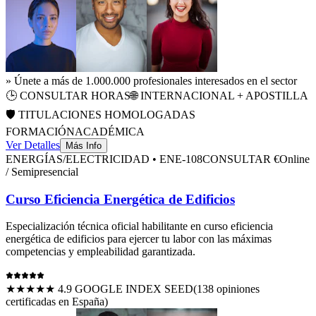
» Únete a más de 1.000.000 profesionales interesados en el sector
🕒
CONSULTAR HORAS
🌐 INTERNACIONAL + APOSTILLA
🛡️ TITULACIONES HOMOLOGADAS
FORMACIÓN
ACADÉMICA
Ver Detalles
Más Info
ENERGÍAS/ELECTRICIDAD
•
ENE-108
CONSULTAR €
Online
/ Semipresencial
Curso Eficiencia Energética de Edificios
Especialización técnica oficial habilitante en
curso eficiencia
energética de edificios
para ejercer tu labor con las máximas
competencias y empleabilidad garantizada.
★★★★★ 4.9 GOOGLE INDEX SEED
(
138
opiniones
certificadas en España)