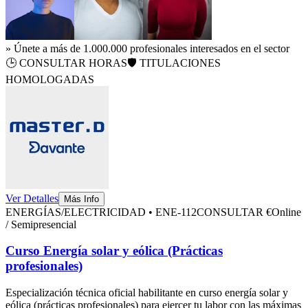
» Únete a más de 1.000.000 profesionales interesados en el sector
🕒
CONSULTAR HORAS
🛡️ TITULACIONES
HOMOLOGADAS
Ver Detalles
Más Info
ENERGÍAS/ELECTRICIDAD
•
ENE-112
CONSULTAR €
Online
/ Semipresencial
Curso Energía solar y eólica (Prácticas
profesionales)
Especialización técnica oficial habilitante en
curso energía solar y
eólica (prácticas profesionales)
para ejercer tu labor con las máximas