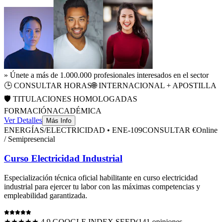
» Únete a más de 1.000.000 profesionales interesados en el sector
🕒
CONSULTAR HORAS
🌐 INTERNACIONAL + APOSTILLA
🛡️ TITULACIONES HOMOLOGADAS
FORMACIÓN
ACADÉMICA
Ver Detalles
Más Info
ENERGÍAS/ELECTRICIDAD
•
ENE-109
CONSULTAR €
Online
/ Semipresencial
Curso Electricidad Industrial
Especialización técnica oficial habilitante en
curso electricidad
industrial
para ejercer tu labor con las máximas competencias y
empleabilidad garantizada.
★★★★★ 4.9 GOOGLE INDEX SEED
(
141
opiniones