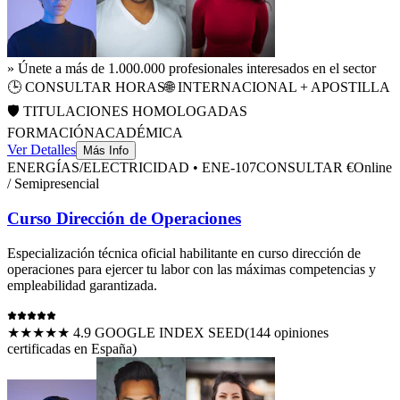
» Únete a más de 1.000.000 profesionales interesados en el sector
🕒
CONSULTAR HORAS
🌐 INTERNACIONAL + APOSTILLA
🛡️ TITULACIONES HOMOLOGADAS
FORMACIÓN
ACADÉMICA
Ver Detalles
Más Info
ENERGÍAS/ELECTRICIDAD
•
ENE-107
CONSULTAR €
Online
/ Semipresencial
Curso Dirección de Operaciones
Especialización técnica oficial habilitante en
curso dirección de
operaciones
para ejercer tu labor con las máximas competencias y
empleabilidad garantizada.
★★★★★ 4.9 GOOGLE INDEX SEED
(
144
opiniones
certificadas en España)