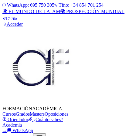
WhatsApp:
695 750 305
Tfno: +34 854 701 254
🌍 EL MUNDO DE LATAM
🌍 PROSPECCIÓN MUNDIAL
Acceder
FORMACIÓN
ACADÉMICA
Cursos
Grados
Masters
Oposiciones
Orientador
¿Cuánto sabes?
Academia
→
WhatsApp