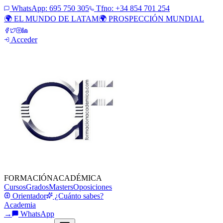
WhatsApp:
695 750 305
Tfno: +34 854 701 254
🌍 EL MUNDO DE LATAM
🌍 PROSPECCIÓN MUNDIAL
Acceder
FORMACIÓN
ACADÉMICA
Cursos
Grados
Masters
Oposiciones
Orientador
¿Cuánto sabes?
Academia
→
WhatsApp