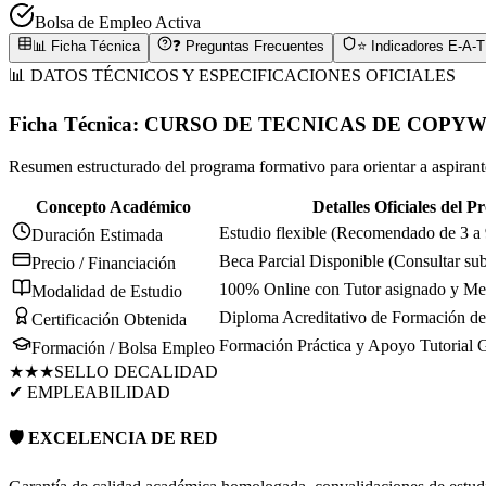
Bolsa de Empleo Activa
📊 Ficha Técnica
❓ Preguntas Frecuentes
⭐ Indicadores E-A-T
📊 DATOS TÉCNICOS Y ESPECIFICACIONES OFICIALES
Ficha Técnica:
CURSO DE TECNICAS DE COPYW
Resumen estructurado del programa formativo para orientar a aspirantes
Concepto Académico
Detalles Oficiales del 
Estudio flexible (Recomendado de 3 a
Duración Estimada
Beca Parcial Disponible (Consultar su
Precio / Financiación
100% Online con Tutor asignado y Men
Modalidad de Estudio
Diploma Acreditativo de Formación de 
Certificación Obtenida
Formación Práctica y Apoyo Tutorial 
Formación / Bolsa Empleo
★★★
SELLO DE
CALIDAD
✔ EMPLEABILIDAD
🛡️ EXCELENCIA DE RED