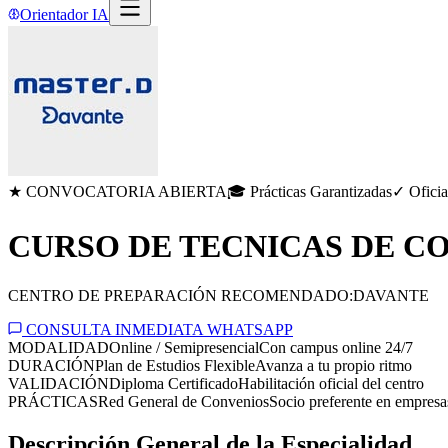
Orientador IA
★ CONVOCATORIA ABIERTA
🎓 Prácticas Garantizadas
✓ Oficia
CURSO DE TECNICAS DE C
CENTRO DE PREPARACIÓN RECOMENDADO:
DAVANTE
CONSULTA INMEDIATA WHATSAPP
MODALIDAD
Online / Semipresencial
Con campus online 24/7
DURACIÓN
Plan de Estudios Flexible
Avanza a tu propio ritmo
VALIDACIÓN
Diploma Certificado
Habilitación oficial del centro
PRÁCTICAS
Red General de Convenios
Socio preferente en empresa
Descripción General de la Especialidad