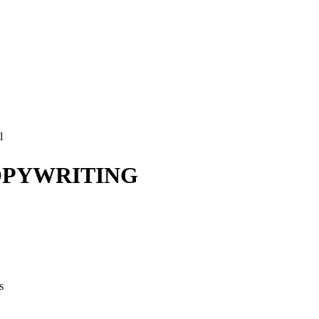
l
OPYWRITING
s