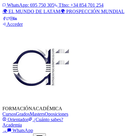
WhatsApp:
695 750 305
Tfno: +34 854 701 254
🌍 EL MUNDO DE LATAM
🌍 PROSPECCIÓN MUNDIAL
Acceder
FORMACIÓN
ACADÉMICA
Cursos
Grados
Masters
Oposiciones
Orientador
¿Cuánto sabes?
Academia
→
WhatsApp