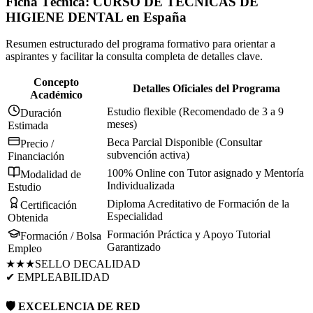
Ficha Técnica:
CURSO DE TECNICAS DE
HIGIENE DENTAL
en
España
Resumen estructurado del programa formativo para orientar a
aspirantes y facilitar la consulta completa de detalles clave.
Concepto
Detalles Oficiales del Programa
Académico
Estudio flexible (Recomendado de 3 a 9
Duración
meses)
Estimada
Beca Parcial Disponible (Consultar
Precio /
subvención activa)
Financiación
100% Online con Tutor asignado y Mentoría
Modalidad de
Individualizada
Estudio
Diploma Acreditativo de Formación de la
Certificación
Especialidad
Obtenida
Formación Práctica y Apoyo Tutorial
Formación / Bolsa
Garantizado
Empleo
★★★
SELLO DE
CALIDAD
✔ EMPLEABILIDAD
🛡️ EXCELENCIA DE RED