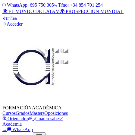
WhatsApp:
695 750 305
Tfno: +34 854 701 254
🌍 EL MUNDO DE LATAM
🌍 PROSPECCIÓN MUNDIAL
Acceder
FORMACIÓN
ACADÉMICA
Cursos
Grados
Masters
Oposiciones
Orientador
¿Cuánto sabes?
Academia
→
WhatsApp