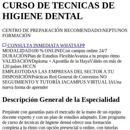
CURSO DE TECNICAS DE
HIGIENE DENTAL
CENTRO DE PREPARACIÓN RECOMENDADO:
NEPTUNOS
FORMACIÓN
CONSULTA INMEDIATA WHATSAPP
MODALIDAD
100 % ONLINE
Con campus online 24/7
DURACIÓN
Plan de Estudios Flexible
Avanza a tu propio ritmo
VALIDACIÓN
Diploma + Apostilla de la Haya
Válido en más de
120 países HCCN
EMPLEO
TODAS LAS EMPRESAS DEL SECTOR A TU
DISPOSICIÓN
Prácticas Red General de Convenios NO
SEGUIMIENTO Y TUTORÍA IA
CAMPUS VIRTUAL IA
Una
nueva forma de aprender
Descripción General de la Especialidad
Prepárate con garantías para el mercado de la mano de un equipo
docente experto y con un plan de estudios adaptado. Este programa
de curso de tecnicas de higiene dental ofrece una formación
completa a tu ritmo con opción presencial u online, con tutorías