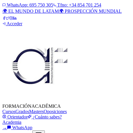
WhatsApp:
695 750 305
Tfno: +34 854 701 254
🌍 EL MUNDO DE LATAM
🌍 PROSPECCIÓN MUNDIAL
Acceder
FORMACIÓN
ACADÉMICA
Cursos
Grados
Masters
Oposiciones
Orientador
¿Cuánto sabes?
Academia
→
WhatsApp