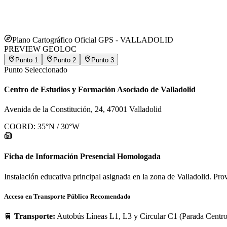
Plano Cartográfico Oficial GPS -
VALLADOLID
PREVIEW GEOLOC
Punto
1
Punto
2
Punto
3
Punto Seleccionado
Centro de Estudios y Formación Asociado de Valladolid
Avenida de la Constitución, 24, 47001 Valladolid
COORD:
35
°N /
30
°W
Ficha de Información Presencial Homologada
Instalación educativa principal asignada en la zona de Valladolid. Prov
Acceso en Transporte Público Recomendado
🚆
Transporte:
Autobús Líneas L1, L3 y Circular C1 (Parada Centro