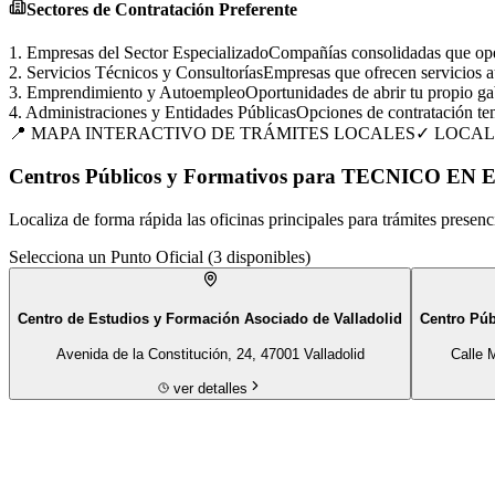
Sectores de Contratación Preferente
1
.
Empresas del Sector Especializado
Compañías consolidadas que oper
2
.
Servicios Técnicos y Consultorías
Empresas que ofrecen servicios au
3
.
Emprendimiento y Autoempleo
Oportunidades de abrir tu propio gab
4
.
Administraciones y Entidades Públicas
Opciones de contratación tem
📍 MAPA INTERACTIVO DE TRÁMITES LOCALES
✓ LOCAL
Centros Públicos y Formativos para TECNICO E
Localiza de forma rápida las oficinas principales para trámites presenc
Selecciona un Punto Oficial (
3
disponibles)
Centro de Estudios y Formación Asociado de Valladolid
Centro Públ
Avenida de la Constitución, 24, 47001 Valladolid
Calle 
ver detalles