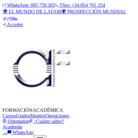
WhatsApp:
695 750 305
Tfno: +34 854 701 254
🌍 EL MUNDO DE LATAM
🌍 PROSPECCIÓN MUNDIAL
Acceder
FORMACIÓN
ACADÉMICA
Cursos
Grados
Masters
Oposiciones
Orientador
¿Cuánto sabes?
Academia
→
WhatsApp