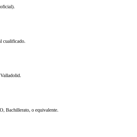
ficial).
 cualificado.
e
Valladolid
.
O, Bachillerato, o equivalente.