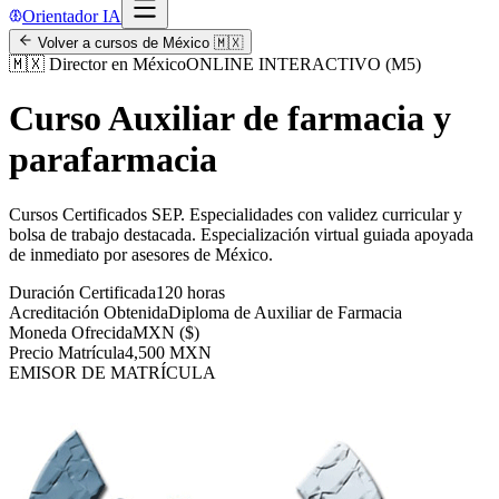
Orientador IA
Volver a cursos de
México
🇲🇽
🇲🇽
Director en México
ONLINE INTERACTIVO (M5)
Curso Auxiliar de farmacia y
parafarmacia
Cursos Certificados SEP
.
Especialidades con validez curricular y
bolsa de trabajo destacada.
Especialización virtual guiada apoyada
de inmediato por asesores de
México
.
Duración Certificada
120 horas
Acreditación Obtenida
Diploma de Auxiliar de Farmacia
Moneda Ofrecida
MXN ($)
Precio Matrícula
4,500 MXN
EMISOR DE MATRÍCULA