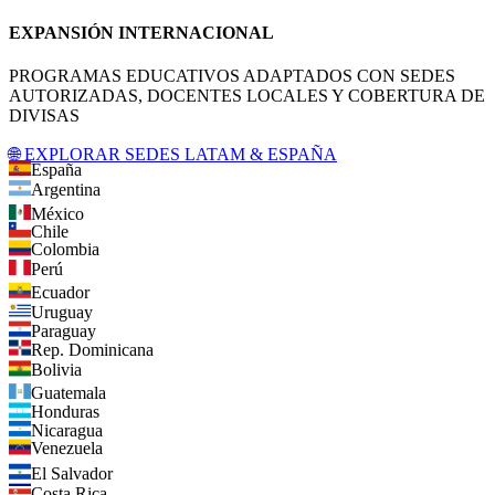
EXPANSIÓN INTERNACIONAL
PROGRAMAS EDUCATIVOS ADAPTADOS CON SEDES
AUTORIZADAS, DOCENTES LOCALES Y COBERTURA DE
DIVISAS
🌐 EXPLORAR SEDES LATAM & ESPAÑA
España
Argentina
México
Chile
Colombia
Perú
Ecuador
Uruguay
Paraguay
Rep. Dominicana
Bolivia
Guatemala
Honduras
Nicaragua
Venezuela
El Salvador
Costa Rica