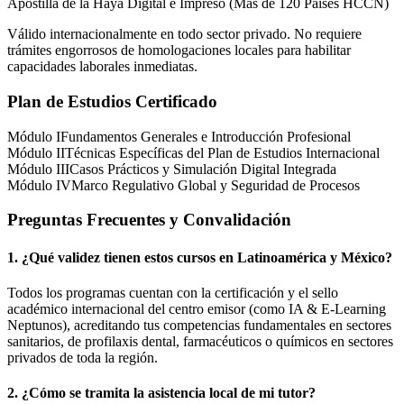
Apostilla de la Haya Digital e Impreso (Más de 120 Países HCCN)
Válido internacionalmente en todo sector privado. No requiere
trámites engorrosos de homologaciones locales para habilitar
capacidades laborales inmediatas.
Plan de Estudios Certificado
Módulo I
Fundamentos Generales e Introducción Profesional
Módulo II
Técnicas Específicas del Plan de Estudios Internacional
Módulo III
Casos Prácticos y Simulación Digital Integrada
Módulo IV
Marco Regulativo Global y Seguridad de Procesos
Preguntas Frecuentes y Convalidación
1. ¿Qué validez tienen estos cursos en Latinoamérica y
México
?
Todos los programas cuentan con la certificación y el sello
académico internacional del centro emisor (como
IA & E-Learning
Neptunos
), acreditando tus competencias fundamentales en sectores
sanitarios, de profilaxis dental, farmacéuticos o químicos en sectores
privados de toda la región.
2. ¿Cómo se tramita la asistencia local de mi tutor?