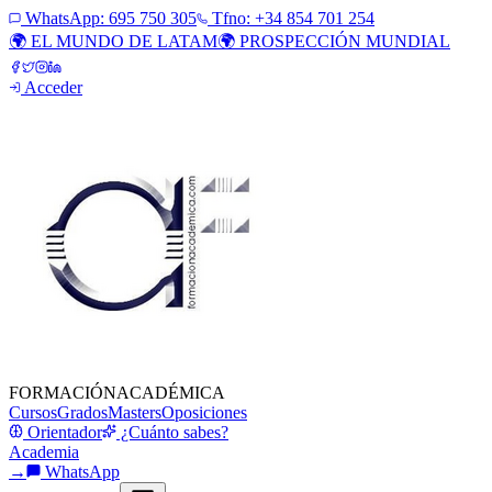
WhatsApp:
695 750 305
Tfno: +34 854 701 254
🌍 EL MUNDO DE LATAM
🌍 PROSPECCIÓN MUNDIAL
Acceder
FORMACIÓN
ACADÉMICA
Cursos
Grados
Masters
Oposiciones
Orientador
¿Cuánto sabes?
Academia
→
WhatsApp