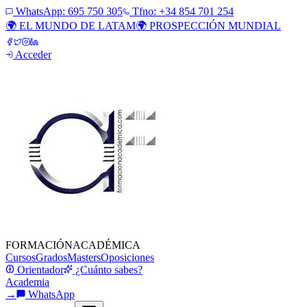
WhatsApp:
695 750 305
Tfno: +34 854 701 254
🌍 EL MUNDO DE LATAM
🌍 PROSPECCIÓN MUNDIAL
Acceder
FORMACIÓN
ACADÉMICA
Cursos
Grados
Masters
Oposiciones
Orientador
¿Cuánto sabes?
Academia
→
WhatsApp