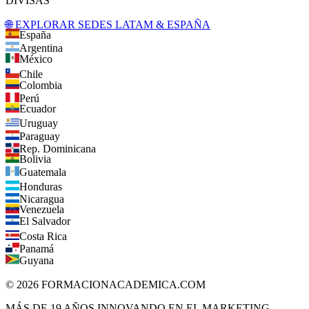
DIVISAS
🌐 EXPLORAR SEDES LATAM & ESPAÑA
España
Argentina
México
Chile
Colombia
Perú
Ecuador
Uruguay
Paraguay
Rep. Dominicana
Bolivia
Guatemala
Honduras
Nicaragua
Venezuela
El Salvador
Costa Rica
Panamá
Guyana
©
2026
FORMACIONACADEMICA.COM
MÁS DE 19 AÑOS INNOVANDO EN EL MARKETING