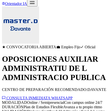
Orientador IA
★ CONVOCATORIA ABIERTA
💼 Empleo Fijo
✓ Oficial
OPOSICIONES AUXILIAR
ADMINISTRATIU DE L
ADMINISTRACIO PUBLICA
CENTRO DE PREPARACIÓN RECOMENDADO:
DAVANTE
CONSULTA INMEDIATA WHATSAPP
MODALIDAD
Online / Semipresencial
Con campus online 24/7
DURACIÓN
Plan de Estudios Flexible
Avanza a tu propio ritmo