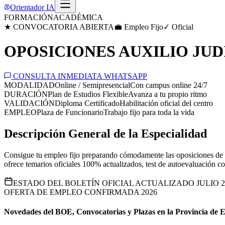
Orientador IA
FORMACIÓN
ACADÉMICA
★ CONVOCATORIA ABIERTA
💼 Empleo Fijo
✓ Oficial
OPOSICIONES AUXILIO JUDI
CONSULTA INMEDIATA WHATSAPP
MODALIDAD
Online / Semipresencial
Con campus online 24/7
DURACIÓN
Plan de Estudios Flexible
Avanza a tu propio ritmo
VALIDACIÓN
Diploma Certificado
Habilitación oficial del centro
EMPLEO
Plaza de Funcionario
Trabajo fijo para toda la vida
Descripción General de la Especialidad
Consigue tu empleo fijo preparando cómodamente las oposiciones de la
ofrece temarios oficiales 100% actualizados, test de autoevaluación co
ESTADO DEL BOLETÍN OFICIAL ACTUALIZADO JULIO 2
OFERTA DE EMPLEO CONFIRMADA 2026
Novedades del BOE, Convocatorias y Plazas en la Provincia de
E