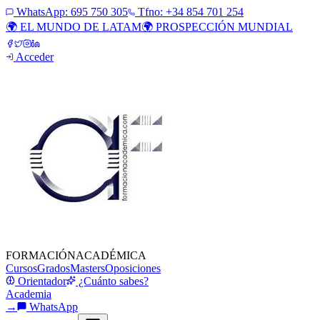
WhatsApp:
695 750 305
Tfno: +34 854 701 254
🌍 EL MUNDO DE LATAM
🌍 PROSPECCIÓN MUNDIAL
Acceder
FORMACIÓN
ACADÉMICA
Cursos
Grados
Masters
Oposiciones
Orientador
¿Cuánto sabes?
Academia
→
WhatsApp