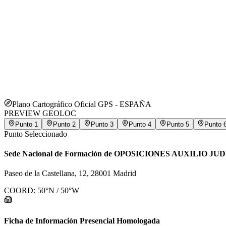
Plano Cartográfico Oficial GPS -
ESPAÑA
PREVIEW GEOLOC
Punto
1
Punto
2
Punto
3
Punto
4
Punto
5
Punto
Punto Seleccionado
Sede Nacional de Formación de OPOSICIONES AUXILIO JU
Paseo de la Castellana, 12, 28001 Madrid
COORD:
50
°N /
50
°W
Ficha de Información Presencial Homologada