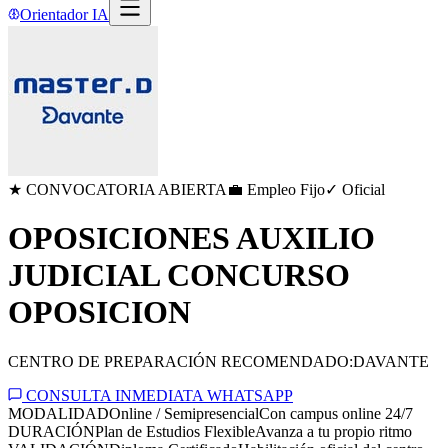
Orientador IA
★ CONVOCATORIA ABIERTA
💼 Empleo Fijo
✓ Oficial
OPOSICIONES AUXILIO
JUDICIAL CONCURSO
OPOSICION
CENTRO DE PREPARACIÓN RECOMENDADO:
DAVANTE
CONSULTA INMEDIATA WHATSAPP
MODALIDAD
Online / Semipresencial
Con campus online 24/7
DURACIÓN
Plan de Estudios Flexible
Avanza a tu propio ritmo