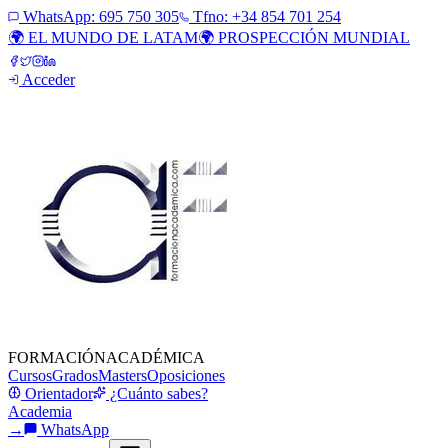
WhatsApp:
695 750 305
Tfno: +34 854 701 254
🌍 EL MUNDO DE LATAM
🌍 PROSPECCIÓN MUNDIAL
Acceder
FORMACIÓN
ACADÉMICA
Cursos
Grados
Masters
Oposiciones
Orientador
¿Cuánto sabes?
Academia
→
WhatsApp