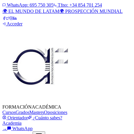
WhatsApp:
695 750 305
Tfno: +34 854 701 254
🌍 EL MUNDO DE LATAM
🌍 PROSPECCIÓN MUNDIAL
Acceder
FORMACIÓN
ACADÉMICA
Cursos
Grados
Masters
Oposiciones
Orientador
¿Cuánto sabes?
Academia
→
WhatsApp