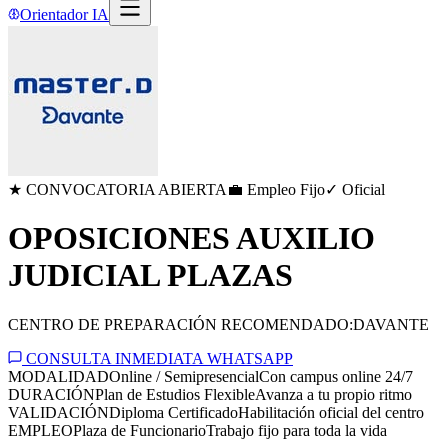
Orientador IA
★ CONVOCATORIA ABIERTA
💼 Empleo Fijo
✓ Oficial
OPOSICIONES AUXILIO
JUDICIAL PLAZAS
CENTRO DE PREPARACIÓN RECOMENDADO:
DAVANTE
CONSULTA INMEDIATA WHATSAPP
MODALIDAD
Online / Semipresencial
Con campus online 24/7
DURACIÓN
Plan de Estudios Flexible
Avanza a tu propio ritmo
VALIDACIÓN
Diploma Certificado
Habilitación oficial del centro
EMPLEO
Plaza de Funcionario
Trabajo fijo para toda la vida