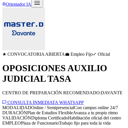
Orientador IA
★ CONVOCATORIA ABIERTA
💼 Empleo Fijo
✓ Oficial
OPOSICIONES AUXILIO
JUDICIAL TASA
CENTRO DE PREPARACIÓN RECOMENDADO:
DAVANTE
CONSULTA INMEDIATA WHATSAPP
MODALIDAD
Online / Semipresencial
Con campus online 24/7
DURACIÓN
Plan de Estudios Flexible
Avanza a tu propio ritmo
VALIDACIÓN
Diploma Certificado
Habilitación oficial del centro
EMPLEO
Plaza de Funcionario
Trabajo fijo para toda la vida