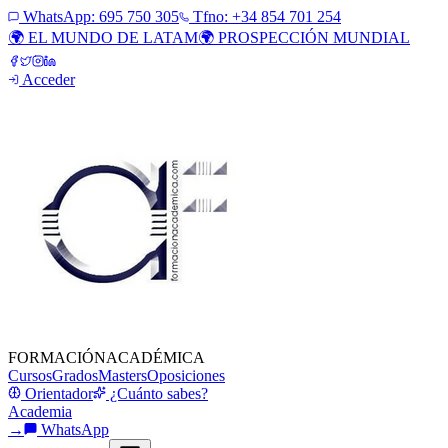
WhatsApp:
695 750 305
Tfno: +34 854 701 254
🌍 EL MUNDO DE LATAM
🌍 PROSPECCIÓN MUNDIAL
Acceder
FORMACIÓN
ACADÉMICA
Cursos
Grados
Masters
Oposiciones
Orientador
¿Cuánto sabes?
Academia
→
WhatsApp