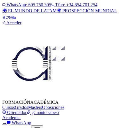
WhatsApp:
695 750 305
Tfno: +34 854 701 254
🌍 EL MUNDO DE LATAM
🌍 PROSPECCIÓN MUNDIAL
Acceder
FORMACIÓN
ACADÉMICA
Cursos
Grados
Masters
Oposiciones
Orientador
¿Cuánto sabes?
Academia
→
WhatsApp