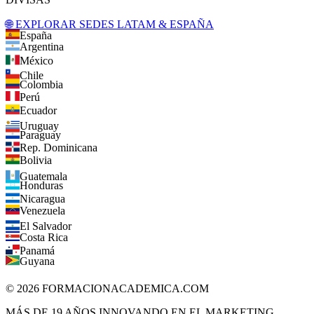
🌐 EXPLORAR SEDES LATAM & ESPAÑA
España
Argentina
México
Chile
Colombia
Perú
Ecuador
Uruguay
Paraguay
Rep. Dominicana
Bolivia
Guatemala
Honduras
Nicaragua
Venezuela
El Salvador
Costa Rica
Panamá
Guyana
©
2026
FORMACIONACADEMICA.COM
MÁS DE 19 AÑOS INNOVANDO EN EL MARKETING