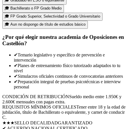
🎓
Graduado en ESO o equivalente
🎓
Bachillerato o FP Grado Medio
🎓
FP Grado Superior, Selectividad o Grado Universitario
🎓
Aun no dispongo de título de estudios básico
¿Por qué elegir nuestra academia de Oposiciones en
Castellón
?
✔
Temario legislativo y específico de prevención e
intervención
✔
Planes de entrenamiento físico tutorizado adaptados to tu
nivel
✔
Simulacros oficiales continuos de convocatorias anteriores
✔
Preparación integral de pruebas psicotécnicas e interview
personal
CONDICIÓN DE RETRIBUCIÓN
Sueldo medio entre 1.950€ y
2.600€ mensuales con pagas extra.
REQUISITOS MÍNIMOS OFICIALES
Tener entre 18 y la edad de
jubilación, título de Bachillerato o equivalente, y carnet de conducir
C.
★★★
SELLO DE
CALIDAD
GARANTIZADO
✔ ACUERDO NACIONAL CERTIFICADO