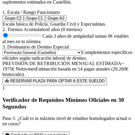
suplementos estimados en
Castellón
.
1. Escala / Rango Funcionario
Grupo C2
Grupo C1
Grupo A2
Escala básica de Policía, Guardia Civil y Especialistas.
2. Trienios Acumulados
0
años (
0
trienios)
Cada 3 años de antigüedad sumas
0
€ estables
al mes en tu nómina.
3. Destinatario de Destino Especial
Complementos específicos
oficiales según radicación laboral de destino.
PREVISIÓN DE RETRIBUCIÓN MENSUAL ESTIMADA
~
1975
€
Netos/mes
Estimación basada en 14 pagas anuales (
29.260
€
brutos/año).
📥 RESERVAR PLAZA PARA OPTAR A ESTE SUELDO
1
Verificador de Requisitos Mínimos Oficiales en 30
Segundos
Paso 1: ¿Cuál es tu máximo nivel de estudios homologados actual o
en curso?