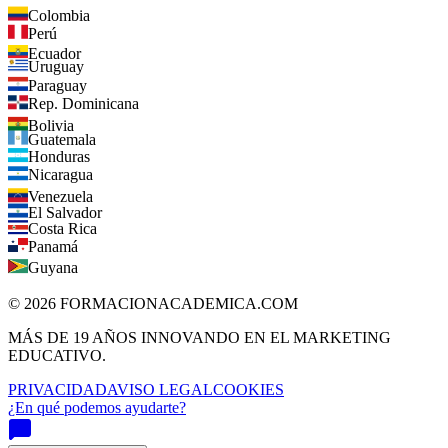
Chile
Colombia
Perú
Ecuador
Uruguay
Paraguay
Rep. Dominicana
Bolivia
Guatemala
Honduras
Nicaragua
Venezuela
El Salvador
Costa Rica
Panamá
Guyana
©
2026
FORMACIONACADEMICA.COM
MÁS DE 19 AÑOS INNOVANDO EN EL MARKETING
EDUCATIVO.
PRIVACIDAD
AVISO LEGAL
COOKIES
¿En qué podemos ayudarte?