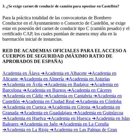
3
.
¿Se exige carnet de conducir de camión para opositar en Castellón?
Para la práctica totalidad de las convocatorias de Bombero
Conductor en el Ayuntamiento o Consorcio de Castellón, se exige
estar en posesión del carnet de conducir tipo C (camión pesado) y el
certificado CAP, los cuales puntúan de manera muy alta en la
baremación inicial de instancias.
RED DE ACADEMIAS OFICIALES PARA EL ACCESO A
CUERPOS DE SEGURIDAD (MÁXIMO RATIO DE
APROBADOS DE ESPAÑA)
Academia en
Álava
➔
Academia en
Albacete
➔
Academia en
Alicante
➔
Academia en
Almería
➔
Academia en
Asturias
➔
Academia en
Ávila
➔
Academia en
Badajoz
➔
Academia en
Barcelona
➔
Academia en
Burgos
➔
Academia en
Cáceres
➔
Academia en
Cádiz
➔
Academia en
Cantabria
➔
Academia en
Castellón
➔
Academia en
Ciudad Real
➔
Academia en
Córdoba
➔
Academia en
Cuenca
➔
Academia en
Girona
➔
Academia en
Granada
➔
Academia en
Guadalajara
➔
Academia en
Guipúzcoa
➔
Academia en
Huelva
➔
Academia en
Huesca
➔
Academia en
Islas
Baleares
➔
Academia en
Jaén
➔
Academia en
La Coruña