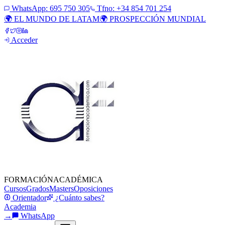
WhatsApp:
695 750 305
Tfno: +34 854 701 254
🌍 EL MUNDO DE LATAM
🌍 PROSPECCIÓN MUNDIAL
Acceder
FORMACIÓN
ACADÉMICA
Cursos
Grados
Masters
Oposiciones
Orientador
¿Cuánto sabes?
Academia
→
WhatsApp