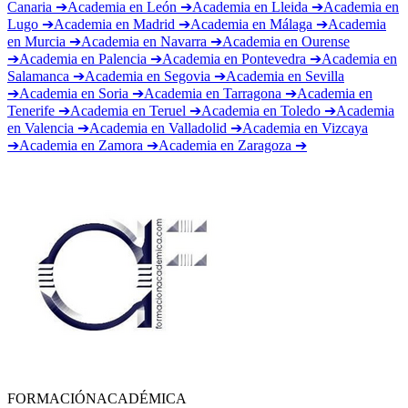
➔
Academia en
La Rioja
➔
Academia en
Las Palmas de Gran
Canaria
➔
Academia en
León
➔
Academia en
Lleida
➔
Academia en
Lugo
➔
Academia en
Madrid
➔
Academia en
Málaga
➔
Academia
en
Murcia
➔
Academia en
Navarra
➔
Academia en
Ourense
➔
Academia en
Palencia
➔
Academia en
Pontevedra
➔
Academia en
Salamanca
➔
Academia en
Segovia
➔
Academia en
Sevilla
➔
Academia en
Soria
➔
Academia en
Tarragona
➔
Academia en
Tenerife
➔
Academia en
Teruel
➔
Academia en
Toledo
➔
Academia
en
Valencia
➔
Academia en
Valladolid
➔
Academia en
Vizcaya
➔
Academia en
Zamora
➔
Academia en
Zaragoza
➔