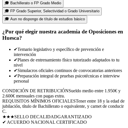
🎓
Bachillerato o FP Grado Medio
🎓
FP Grado Superior, Selectividad o Grado Universitario
🎓
Aun no dispongo de título de estudios básico
¿Por qué elegir nuestra academia de Oposiciones en
Huesca
?
✔
Temario legislativo y específico de prevención e
intervención
✔
Planes de entrenamiento físico tutorizado adaptados to tu
nivel
✔
Simulacros oficiales continuos de convocatorias anteriores
✔
Preparación integral de pruebas psicotécnicas e interview
personal
CONDICIÓN DE RETRIBUCIÓN
Sueldo medio entre 1.950€ y
2.600€ mensuales con pagas extra.
REQUISITOS MÍNIMOS OFICIALES
Tener entre 18 y la edad de
jubilación, título de Bachillerato o equivalente, y carnet de conducir
C.
★★★
SELLO DE
CALIDAD
GARANTIZADO
✔ ACUERDO NACIONAL CERTIFICADO