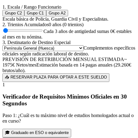
1. Escala / Rango Funcionario
Grupo C2
Grupo C1
Grupo A2
Escala básica de Policía, Guardia Civil y Especialistas.
2. Trienios Acumulados
0
años (
0
trienios)
Cada 3 años de antigüedad sumas
0
€ estables
al mes en tu nómina.
3. Destinatario de Destino Especial
Complementos específicos
oficiales según radicación laboral de destino.
PREVISIÓN DE RETRIBUCIÓN MENSUAL ESTIMADA
~
1975
€
Netos/mes
Estimación basada en 14 pagas anuales (
29.260
€
brutos/año).
📥 RESERVAR PLAZA PARA OPTAR A ESTE SUELDO
1
Verificador de Requisitos Mínimos Oficiales en 30
Segundos
Paso 1: ¿Cuál es tu máximo nivel de estudios homologados actual o
en curso?
🎓
Graduado en ESO o equivalente