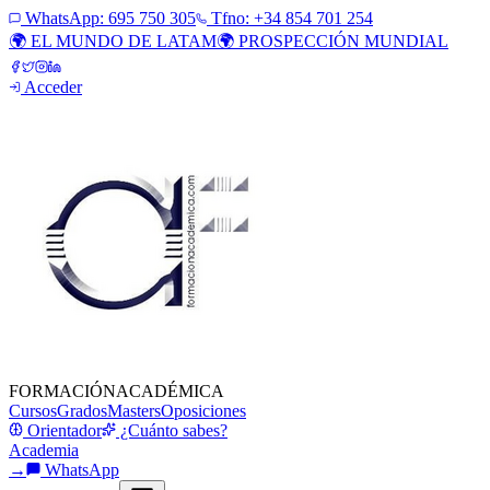
WhatsApp:
695 750 305
Tfno: +34 854 701 254
🌍 EL MUNDO DE LATAM
🌍 PROSPECCIÓN MUNDIAL
Acceder
FORMACIÓN
ACADÉMICA
Cursos
Grados
Masters
Oposiciones
Orientador
¿Cuánto sabes?
Academia
→
WhatsApp