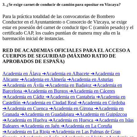
Para la práctica totalidad de las convocatorias de Bombero
Conductor en el Ayuntamiento o Consorcio de Vizcaya, se exige
estar en posesión del carnet de conducir tipo C (camión pesado) y el
certificado CAP, los cuales puntúan de manera muy alta en la
baremación inicial de instancias.
RED DE ACADEMIAS OFICIALES PARA EL ACCESO A
CUERPOS DE SEGURIDAD (MÁXIMO RATIO DE
APROBADOS DE ESPAÑA)
Academia en
Álava
➔
Academia en
Albacete
➔
Academia en
Alicante
➔
Academia en
Almería
➔
Academia en
Asturias
➔
Academia en
Ávila
➔
Academia en
Badajoz
➔
Academia en
Barcelona
➔
Academia en
Burgos
➔
Academia en
Cáceres
➔
Academia en
Cádiz
➔
Academia en
Cantabria
➔
Academia en
Castellón
➔
Academia en
Ciudad Real
➔
Academia en
Córdoba
➔
Academia en
Cuenca
➔
Academia en
Girona
➔
Academia en
Granada
➔
Academia en
Guadalajara
➔
Academia en
Guipúzcoa
➔
Academia en
Huelva
➔
Academia en
Huesca
➔
Academia en
Islas
Baleares
➔
Academia en
Jaén
➔
Academia en
La Coruña
➔
Academia en
La Rioja
➔
Academia en
Las Palmas de Gran
Canaria
➔
Academia en
León
➔
Academia en
Lleida
➔
Academia en