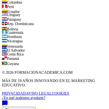
Perú
Ecuador
Uruguay
Paraguay
Rep. Dominicana
Bolivia
Guatemala
Honduras
Nicaragua
Venezuela
El Salvador
Costa Rica
Panamá
Guyana
©
2026
FORMACIONACADEMICA.COM
MÁS DE 19 AÑOS INNOVANDO EN EL MARKETING
EDUCATIVO.
PRIVACIDAD
AVISO LEGAL
COOKIES
¿En qué podemos ayudarte?
Guía de Voz
VOZ