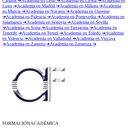
Lugo
➔
Academia en
Madrid
➔
Academia en
Málaga
➔
Academia
en
Murcia
➔
Academia en
Navarra
➔
Academia en
Ourense
➔
Academia en
Palencia
➔
Academia en
Pontevedra
➔
Academia en
Salamanca
➔
Academia en
Segovia
➔
Academia en
Sevilla
➔
Academia en
Soria
➔
Academia en
Tarragona
➔
Academia en
Tenerife
➔
Academia en
Teruel
➔
Academia en
Toledo
➔
Academia
en
Valencia
➔
Academia en
Valladolid
➔
Academia en
Vizcaya
➔
Academia en
Zamora
➔
Academia en
Zaragoza
➔
FORMACIÓN
ACADÉMICA
TU FUTURO ACADÉMICO COMIENZA AQUÍ. MÁS DE 19