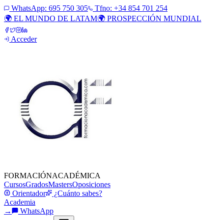
WhatsApp:
695 750 305
Tfno: +34 854 701 254
🌍 EL MUNDO DE LATAM
🌍 PROSPECCIÓN MUNDIAL
Acceder
FORMACIÓN
ACADÉMICA
Cursos
Grados
Masters
Oposiciones
Orientador
¿Cuánto sabes?
Academia
→
WhatsApp