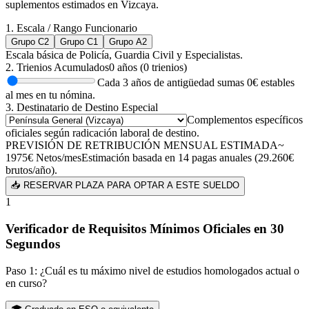
suplementos estimados en
Vizcaya
.
1. Escala / Rango Funcionario
Grupo C2
Grupo C1
Grupo A2
Escala básica de Policía, Guardia Civil y Especialistas.
2. Trienios Acumulados
0
años (
0
trienios)
Cada 3 años de antigüedad sumas
0
€ estables
al mes en tu nómina.
3. Destinatario de Destino Especial
Complementos específicos
oficiales según radicación laboral de destino.
PREVISIÓN DE RETRIBUCIÓN MENSUAL ESTIMADA
~
1975
€
Netos/mes
Estimación basada en 14 pagas anuales (
29.260
€
brutos/año).
📥 RESERVAR PLAZA PARA OPTAR A ESTE SUELDO
1
Verificador de Requisitos Mínimos Oficiales en 30
Segundos
Paso 1: ¿Cuál es tu máximo nivel de estudios homologados actual o
en curso?