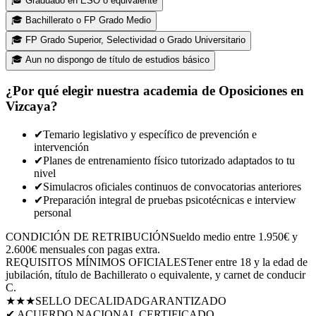
🎓
Graduado en ESO o equivalente
🎓
Bachillerato o FP Grado Medio
🎓
FP Grado Superior, Selectividad o Grado Universitario
🎓
Aun no dispongo de título de estudios básico
¿Por qué elegir nuestra academia de Oposiciones en
Vizcaya
?
✔
Temario legislativo y específico de prevención e
intervención
✔
Planes de entrenamiento físico tutorizado adaptados to tu
nivel
✔
Simulacros oficiales continuos de convocatorias anteriores
✔
Preparación integral de pruebas psicotécnicas e interview
personal
CONDICIÓN DE RETRIBUCIÓN
Sueldo medio entre 1.950€ y
2.600€ mensuales con pagas extra.
REQUISITOS MÍNIMOS OFICIALES
Tener entre 18 y la edad de
jubilación, título de Bachillerato o equivalente, y carnet de conducir
C.
★★★
SELLO DE
CALIDAD
GARANTIZADO
✔ ACUERDO NACIONAL CERTIFICADO