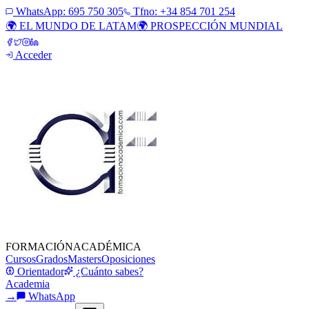
WhatsApp:
695 750 305
Tfno: +34 854 701 254
🌍 EL MUNDO DE LATAM
🌍 PROSPECCIÓN MUNDIAL
Acceder
FORMACIÓN
ACADÉMICA
Cursos
Grados
Masters
Oposiciones
Orientador
¿Cuánto sabes?
Academia
→
WhatsApp