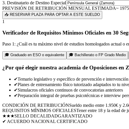
3. Destinatario de Destino Especial
PREVISIÓN DE RETRIBUCIÓN MENSUAL ESTIMADA
~
1975
📥 RESERVAR PLAZA PARA OPTAR A ESTE SUELDO
1
Verificador de Requisitos Mínimos Oficiales en 30 Se
Paso 1: ¿Cuál es tu máximo nivel de estudios homologados actual o e
🎓
Graduado en ESO o equivalente
🎓
Bachillerato o FP Grado Medio
¿Por qué elegir nuestra academia de Oposiciones en
Z
✔
Temario legislativo y específico de prevención e intervención
✔
Planes de entrenamiento físico tutorizado adaptados to tu nive
✔
Simulacros oficiales continuos de convocatorias anteriores
✔
Preparación integral de pruebas psicotécnicas e interview per
CONDICIÓN DE RETRIBUCIÓN
Sueldo medio entre 1.950€ y 2.6
REQUISITOS MÍNIMOS OFICIALES
Tener entre 18 y la edad de j
★★★
SELLO DE
CALIDAD
GARANTIZADO
✔ ACUERDO NACIONAL CERTIFICADO