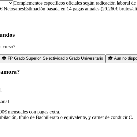
Complementos específicos oficiales según radicación laboral de 
€
Netos/mes
Estimación basada en 14 pagas anuales (
29.260
€ brutos/añ
gundos
n curso?
🎓
FP Grado Superior, Selectividad o Grado Universitario
🎓
Aun no dispo
amora
?
l
sonal
00€ mensuales con pagas extra.
ubilación, título de Bachillerato o equivalente, y carnet de conducir C.