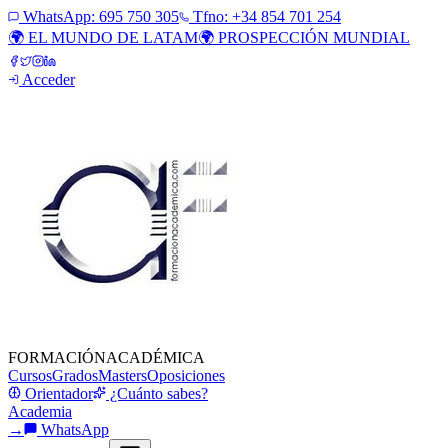
WhatsApp:
695 750 305
Tfno: +34 854 701 254
🌍 EL MUNDO DE LATAM
🌍 PROSPECCIÓN MUNDIAL
Acceder
FORMACIÓN
ACADÉMICA
Cursos
Grados
Masters
Oposiciones
Orientador
¿Cuánto sabes?
Academia
→
WhatsApp