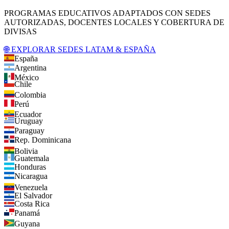
PROGRAMAS EDUCATIVOS ADAPTADOS CON SEDES
AUTORIZADAS, DOCENTES LOCALES Y COBERTURA DE
DIVISAS
🌐 EXPLORAR SEDES LATAM & ESPAÑA
España
Argentina
México
Chile
Colombia
Perú
Ecuador
Uruguay
Paraguay
Rep. Dominicana
Bolivia
Guatemala
Honduras
Nicaragua
Venezuela
El Salvador
Costa Rica
Panamá
Guyana