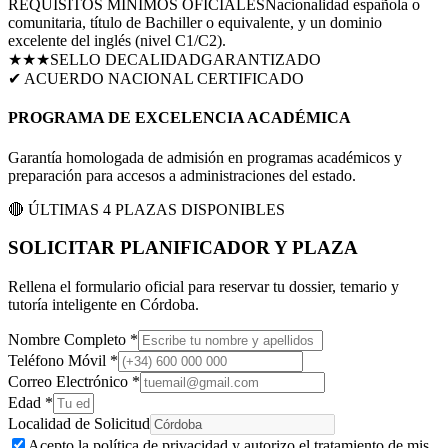
REQUISITOS MÍNIMOS OFICIALES
Nacionalidad española o
comunitaria, título de Bachiller o equivalente, y un dominio
excelente del inglés (nivel C1/C2).
★★★
SELLO DE
CALIDAD
GARANTIZADO
✔ ACUERDO NACIONAL CERTIFICADO
PROGRAMA DE EXCELENCIA ACADÉMICA
Garantía homologada de admisión en programas académicos y
preparación para accesos a administraciones del estado.
🔴 ÚLTIMAS 4 PLAZAS DISPONIBLES
SOLICITAR PLANIFICADOR Y PLAZA
Rellena el formulario oficial para reservar tu dossier, temario y
tutoría inteligente en
Córdoba
.
Nombre Completo *
Teléfono Móvil *
Correo Electrónico *
Edad *
Localidad de Solicitud
Acepto la política de privacidad y autorizo el tratamiento de mis