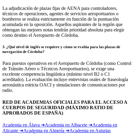
La adjudicación de plazas fijas de AENA para controladores,
técnicos de operaciones, agentes de servicios aeroportuarios o
bomberos se realiza estrictamente en función de la puntuación
acumulada en la oposición. Aquellos aspirantes de la región que
obtengan las mejores notas tendrán prioridad absoluta para elegir
como destino el Aeropuerto de Córdoba.
3
.
¿Qué nivel de inglés se requiere y cómo se evalúa para las plazas de
navegación de Córdoba?
Para puestos operativos en el Aeropuerto de Córdoba (como Control
de Tránsito Aéreo o Técnicos Aeroportuarios), se exige una
excelente competencia lingüística (mínimo nivel B2 o C1
acreditado). La evaluación incluye entrevistas orales de fraseología
aeronáutica estricta OACI y simulaciones de comunicaciones por
radio.
RED DE ACADEMIAS OFICIALES PARA EL ACCESO A
CUERPOS DE SEGURIDAD (MÁXIMO RATIO DE
APROBADOS DE ESPAÑA)
Academia en
Álava
➔
Academia en
Albacete
➔
Academia en
Alicante
➔
Academia en
Almería
➔
Academia en
Asturias