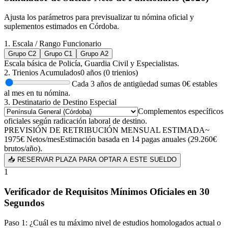
Ajusta los parámetros para previsualizar tu nómina oficial y
suplementos estimados en
Córdoba
.
1. Escala / Rango Funcionario
Grupo C2
Grupo C1
Grupo A2
Escala básica de Policía, Guardia Civil y Especialistas.
2. Trienios Acumulados
0
años (
0
trienios)
Cada 3 años de antigüedad sumas
0
€ estables
al mes en tu nómina.
3. Destinatario de Destino Especial
Complementos específicos
oficiales según radicación laboral de destino.
PREVISIÓN DE RETRIBUCIÓN MENSUAL ESTIMADA
~
1975
€
Netos/mes
Estimación basada en 14 pagas anuales (
29.260
€
brutos/año).
📥 RESERVAR PLAZA PARA OPTAR A ESTE SUELDO
1
Verificador de Requisitos Mínimos Oficiales en 30
Segundos
Paso 1: ¿Cuál es tu máximo nivel de estudios homologados actual o