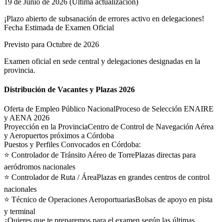
19 de Junio de 2026 (Última actualización)
¡Plazo abierto de subsanación de errores activo en delegaciones!
Fecha Estimada de Examen Oficial
Previsto para Octubre de 2026
Examen oficial en sede central y delegaciones designadas en la
provincia.
Distribución de Vacantes y Plazas 2026
Oferta de Empleo Público Nacional
Proceso de Selección ENAIRE
y AENA 2026
Proyección en la Provincia
Centro de Control de Navegación Aérea
y Aeropuertos próximos a Córdoba
Puestos y Perfiles Convocados en
Córdoba
:
⭐
Controlador de Tránsito Aéreo de Torre
Plazas directas para
aeródromos nacionales
⭐
Controlador de Ruta / Área
Plazas en grandes centros de control
nacionales
⭐
Técnico de Operaciones Aeroportuarias
Bolsas de apoyo en pista
y terminal
¿Quieres que te preparemos para el examen según las últimas