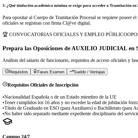
3
.
¿Qué titulación académica mínima se exige para acceder a Tramitación en
Para opositar al Cuerpo de Tramitación Procesal se requiere poseer el 
oficiales se registran con firma Cl@ve digital.
🏆 CONVOCATORIAS OFICIALES Y EMPLEO PÚBLICO
OPO
Prepara las Oposiciones de
AUXILIO JUDICIAL
en
Análisis del salario de funcionario, requisitos de acceso oficiales y fa
Requisitos
Fases Examen
Sueldo / Ventajas
Requisitos Oficiales de Inscripción
•
Nacionalidad Española o de un Estado miembro de la UE
•
Tener cumplidos los 16 años y no exceder la edad de jubilación forz
•
Título de Graduado en ESO (para Auxiliares) o Bachillerato (para Ad
•
No haber sido separado mediante expediente disciplinario del servici
Campus 24/7