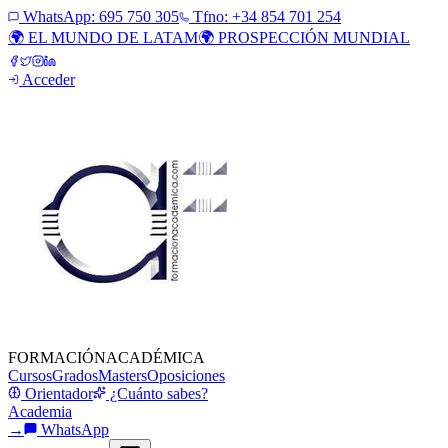
WhatsApp:
695 750 305
Tfno: +34 854 701 254
🌍 EL MUNDO DE LATAM
🌍 PROSPECCIÓN MUNDIAL
Acceder
FORMACIÓN
ACADÉMICA
Cursos
Grados
Masters
Oposiciones
Orientador
¿Cuánto sabes?
Academia
→
WhatsApp