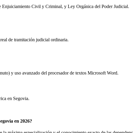
 Enjuiciamiento Civil y Criminal, y Ley Orgánica del Poder Judicial.
eal de tramitación judicial ordinaria.
inuto) y uso avanzado del procesador de textos Microsoft Word.
rica en
Segovia
.
egovia en 2026?
 la máxima especialización y el conocimiento exacto de las dependencias 