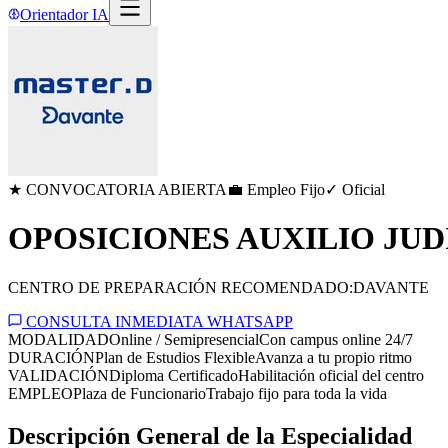
Orientador IA
★ CONVOCATORIA ABIERTA
💼 Empleo Fijo
✓ Oficial
OPOSICIONES AUXILIO JUD
CENTRO DE PREPARACIÓN RECOMENDADO:
DAVANTE
CONSULTA INMEDIATA WHATSAPP
MODALIDAD
Online / Semipresencial
Con campus online 24/7
DURACIÓN
Plan de Estudios Flexible
Avanza a tu propio ritmo
VALIDACIÓN
Diploma Certificado
Habilitación oficial del centro
EMPLEO
Plaza de Funcionario
Trabajo fijo para toda la vida
Descripción General de la Especialidad