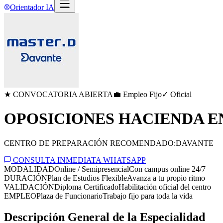
Orientador IA
★ CONVOCATORIA ABIERTA
💼 Empleo Fijo
✓ Oficial
OPOSICIONES HACIENDA EN
CENTRO DE PREPARACIÓN RECOMENDADO:
DAVANTE
CONSULTA INMEDIATA WHATSAPP
MODALIDAD
Online / Semipresencial
Con campus online 24/7
DURACIÓN
Plan de Estudios Flexible
Avanza a tu propio ritmo
VALIDACIÓN
Diploma Certificado
Habilitación oficial del centro
EMPLEO
Plaza de Funcionario
Trabajo fijo para toda la vida
Descripción General de la Especialidad