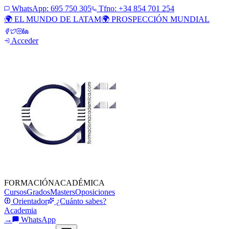
WhatsApp:
695 750 305
Tfno: +34 854 701 254
🌍 EL MUNDO DE LATAM
🌍 PROSPECCIÓN MUNDIAL
Acceder
FORMACIÓN
ACADÉMICA
Cursos
Grados
Masters
Oposiciones
Orientador
¿Cuánto sabes?
Academia
→
WhatsApp