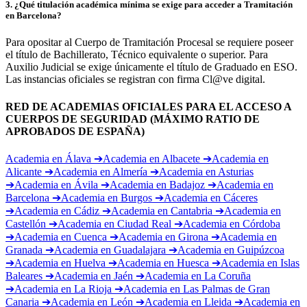
3
.
¿Qué titulación académica mínima se exige para acceder a Tramitación
en Barcelona?
Para opositar al Cuerpo de Tramitación Procesal se requiere poseer
el título de Bachillerato, Técnico equivalente o superior. Para
Auxilio Judicial se exige únicamente el título de Graduado en ESO.
Las instancias oficiales se registran con firma Cl@ve digital.
RED DE ACADEMIAS OFICIALES PARA EL ACCESO A
CUERPOS DE SEGURIDAD (MÁXIMO RATIO DE
APROBADOS DE ESPAÑA)
Academia en
Álava
➔
Academia en
Albacete
➔
Academia en
Alicante
➔
Academia en
Almería
➔
Academia en
Asturias
➔
Academia en
Ávila
➔
Academia en
Badajoz
➔
Academia en
Barcelona
➔
Academia en
Burgos
➔
Academia en
Cáceres
➔
Academia en
Cádiz
➔
Academia en
Cantabria
➔
Academia en
Castellón
➔
Academia en
Ciudad Real
➔
Academia en
Córdoba
➔
Academia en
Cuenca
➔
Academia en
Girona
➔
Academia en
Granada
➔
Academia en
Guadalajara
➔
Academia en
Guipúzcoa
➔
Academia en
Huelva
➔
Academia en
Huesca
➔
Academia en
Islas
Baleares
➔
Academia en
Jaén
➔
Academia en
La Coruña
➔
Academia en
La Rioja
➔
Academia en
Las Palmas de Gran
Canaria
➔
Academia en
León
➔
Academia en
Lleida
➔
Academia en