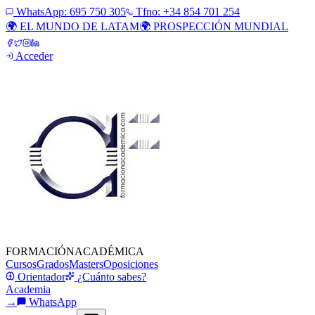
WhatsApp:
695 750 305
Tfno: +34 854 701 254
🌍 EL MUNDO DE LATAM
🌍 PROSPECCIÓN MUNDIAL
Acceder
FORMACIÓN
ACADÉMICA
Cursos
Grados
Masters
Oposiciones
Orientador
¿Cuánto sabes?
Academia
→
WhatsApp