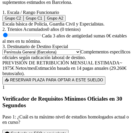
suplementos estimados en
Barcelona
.
1. Escala / Rango Funcionario
Grupo C2
Grupo C1
Grupo A2
Escala básica de Policía, Guardia Civil y Especialistas.
2. Trienios Acumulados
0
años (
0
trienios)
Cada 3 años de antigüedad sumas
0
€ estables
al mes en tu nómina.
3. Destinatario de Destino Especial
Complementos específicos
oficiales según radicación laboral de destino.
PREVISIÓN DE RETRIBUCIÓN MENSUAL ESTIMADA
~
1975
€
Netos/mes
Estimación basada en 14 pagas anuales (
29.260
€
brutos/año).
📥 RESERVAR PLAZA PARA OPTAR A ESTE SUELDO
1
Verificador de Requisitos Mínimos Oficiales en 30
Segundos
Paso 1: ¿Cuál es tu máximo nivel de estudios homologados actual o
en curso?