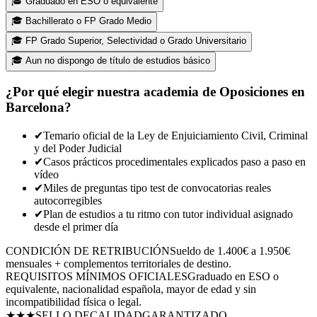
🎓
Graduado en ESO o equivalente
🎓
Bachillerato o FP Grado Medio
🎓
FP Grado Superior, Selectividad o Grado Universitario
🎓
Aun no dispongo de título de estudios básico
¿Por qué elegir nuestra academia de Oposiciones en
Barcelona
?
✔
Temario oficial de la Ley de Enjuiciamiento Civil, Criminal
y del Poder Judicial
✔
Casos prácticos procedimentales explicados paso a paso en
vídeo
✔
Miles de preguntas tipo test de convocatorias reales
autocorregibles
✔
Plan de estudios a tu ritmo con tutor individual asignado
desde el primer día
CONDICIÓN DE RETRIBUCIÓN
Sueldo de 1.400€ a 1.950€
mensuales + complementos territoriales de destino.
REQUISITOS MÍNIMOS OFICIALES
Graduado en ESO o
equivalente, nacionalidad española, mayor de edad y sin
incompatibilidad física o legal.
★★★
SELLO DE
CALIDAD
GARANTIZADO