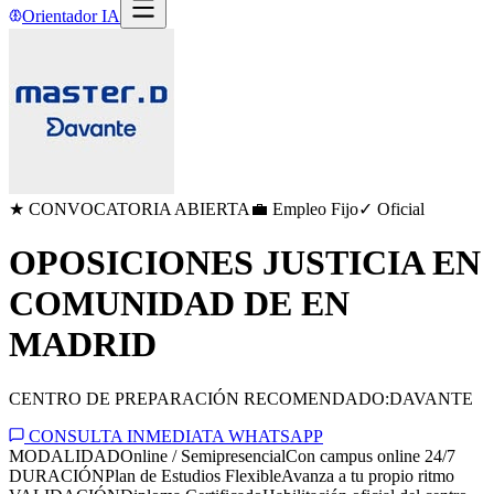
Orientador IA
★ CONVOCATORIA ABIERTA
💼 Empleo Fijo
✓ Oficial
OPOSICIONES JUSTICIA EN
COMUNIDAD DE EN
MADRID
CENTRO DE PREPARACIÓN RECOMENDADO:
DAVANTE
CONSULTA INMEDIATA WHATSAPP
MODALIDAD
Online / Semipresencial
Con campus online 24/7
DURACIÓN
Plan de Estudios Flexible
Avanza a tu propio ritmo