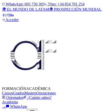
WhatsApp:
695 750 305
Tfno: +34 854 701 254
🌍 EL MUNDO DE LATAM
🌍 PROSPECCIÓN MUNDIAL
Acceder
FORMACIÓN
ACADÉMICA
Cursos
Grados
Masters
Oposiciones
Orientador
¿Cuánto sabes?
Academia
→
WhatsApp