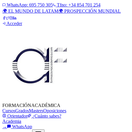
WhatsApp:
695 750 305
Tfno: +34 854 701 254
🌍 EL MUNDO DE LATAM
🌍 PROSPECCIÓN MUNDIAL
Acceder
FORMACIÓN
ACADÉMICA
Cursos
Grados
Masters
Oposiciones
Orientador
¿Cuánto sabes?
Academia
→
WhatsApp