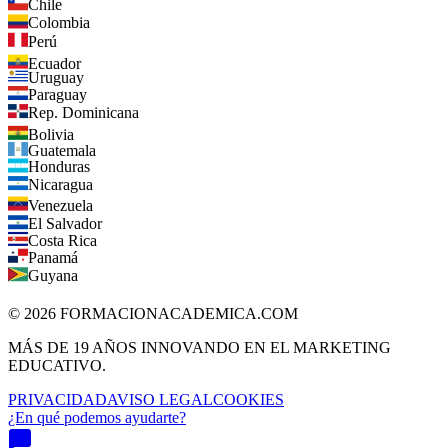
Chile
Colombia
Perú
Ecuador
Uruguay
Paraguay
Rep. Dominicana
Bolivia
Guatemala
Honduras
Nicaragua
Venezuela
El Salvador
Costa Rica
Panamá
Guyana
©
2026
FORMACIONACADEMICA.COM
MÁS DE 19 AÑOS INNOVANDO EN EL MARKETING
EDUCATIVO.
PRIVACIDAD
AVISO LEGAL
COOKIES
¿En qué podemos ayudarte?