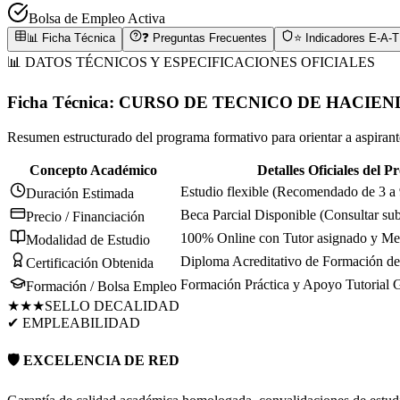
Bolsa de Empleo Activa
📊 Ficha Técnica
❓ Preguntas Frecuentes
⭐ Indicadores E-A-T
📊 DATOS TÉCNICOS Y ESPECIFICACIONES OFICIALES
Ficha Técnica:
CURSO DE TECNICO DE HACIEN
Resumen estructurado del programa formativo para orientar a aspirantes
Concepto Académico
Detalles Oficiales del 
Estudio flexible (Recomendado de 3 a
Duración Estimada
Beca Parcial Disponible (Consultar su
Precio / Financiación
100% Online con Tutor asignado y Men
Modalidad de Estudio
Diploma Acreditativo de Formación de 
Certificación Obtenida
Formación Práctica y Apoyo Tutorial 
Formación / Bolsa Empleo
★★★
SELLO DE
CALIDAD
✔ EMPLEABILIDAD
🛡️ EXCELENCIA DE RED