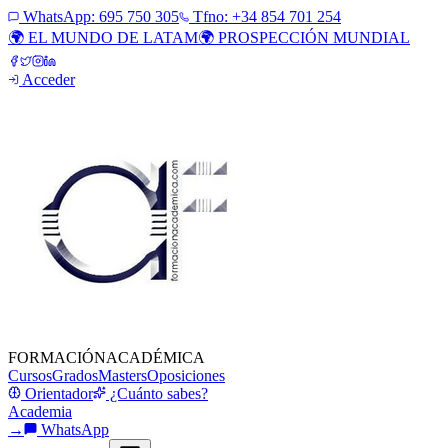
WhatsApp:
695 750 305
Tfno: +34 854 701 254
🌍 EL MUNDO DE LATAM
🌍 PROSPECCIÓN MUNDIAL
Acceder
FORMACIÓN
ACADÉMICA
Cursos
Grados
Masters
Oposiciones
Orientador
¿Cuánto sabes?
Academia
→
WhatsApp