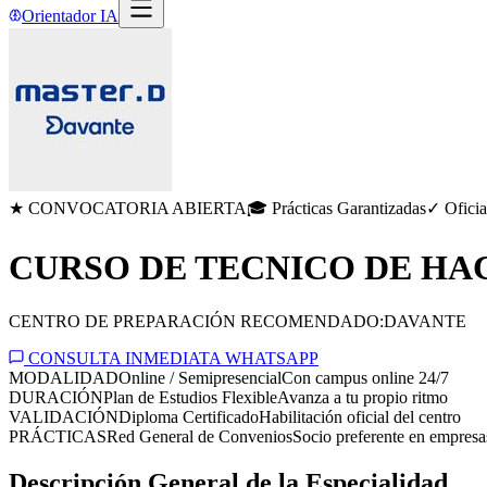
Orientador IA
★ CONVOCATORIA ABIERTA
🎓 Prácticas Garantizadas
✓ Oficia
CURSO DE TECNICO DE HA
CENTRO DE PREPARACIÓN RECOMENDADO:
DAVANTE
CONSULTA INMEDIATA WHATSAPP
MODALIDAD
Online / Semipresencial
Con campus online 24/7
DURACIÓN
Plan de Estudios Flexible
Avanza a tu propio ritmo
VALIDACIÓN
Diploma Certificado
Habilitación oficial del centro
PRÁCTICAS
Red General de Convenios
Socio preferente en empresa
Descripción General de la Especialidad