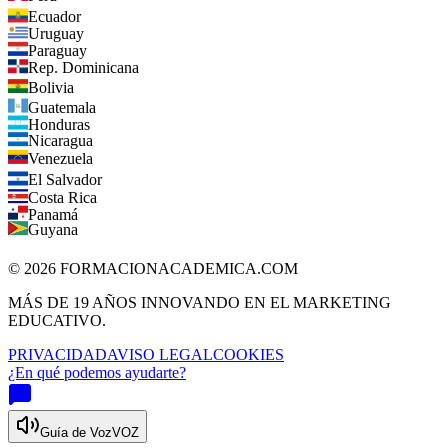
Ecuador
Uruguay
Paraguay
Rep. Dominicana
Bolivia
Guatemala
Honduras
Nicaragua
Venezuela
El Salvador
Costa Rica
Panamá
Guyana
©
2026
FORMACIONACADEMICA.COM
MÁS DE 19 AÑOS INNOVANDO EN EL MARKETING
EDUCATIVO.
PRIVACIDAD
AVISO LEGAL
COOKIES
¿En qué podemos ayudarte?
Guía de Voz
VOZ