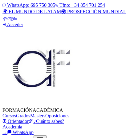
WhatsApp:
695 750 305
Tfno: +34 854 701 254
🌍 EL MUNDO DE LATAM
🌍 PROSPECCIÓN MUNDIAL
Acceder
FORMACIÓN
ACADÉMICA
Cursos
Grados
Masters
Oposiciones
Orientador
¿Cuánto sabes?
Academia
→
WhatsApp