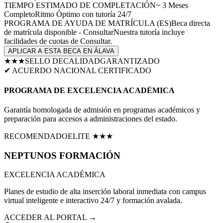
TIEMPO ESTIMADO DE COMPLETACIÓN
~
3
Meses
Completo
Ritmo Óptimo
con tutoría 24/7
PROGRAMA DE AYUDA DE MATRÍCULA (
ES
)
Beca directa
de matrícula disponible - Consultar
Nuestra tutoría incluye
facilidades de cuotas de
Consultar
.
APLICAR A ESTA BECA EN
ÁLAVA
★★★
SELLO DE
CALIDAD
GARANTIZADO
✔ ACUERDO NACIONAL CERTIFICADO
PROGRAMA DE EXCELENCIA ACADÉMICA
Garantía homologada de admisión en programas académicos y
preparación para accesos a administraciones del estado.
RECOMENDADO
ELITE ★★★
NEPTUNOS
FORMACIÓN
EXCELENCIA ACADÉMICA
Planes de estudio de alta inserción laboral inmediata con campus
virtual inteligente e interactivo 24/7 y formación avalada.
ACCEDER AL PORTAL →