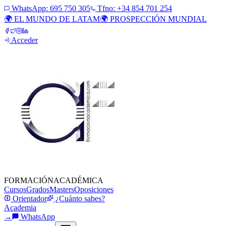
WhatsApp:
695 750 305
Tfno: +34 854 701 254
🌍 EL MUNDO DE LATAM
🌍 PROSPECCIÓN MUNDIAL
Acceder
FORMACIÓN
ACADÉMICA
Cursos
Grados
Masters
Oposiciones
Orientador
¿Cuánto sabes?
Academia
→
WhatsApp