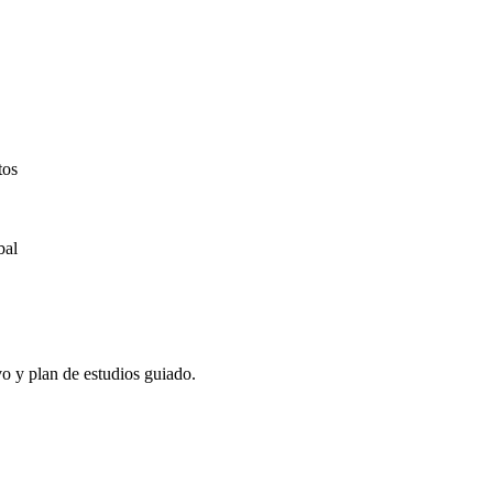
tos
bal
vo y plan de estudios guiado.