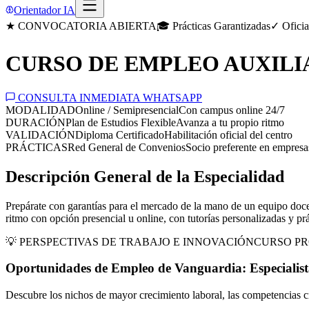
Orientador IA
★ CONVOCATORIA ABIERTA
🎓 Prácticas Garantizadas
✓ Oficia
CURSO DE EMPLEO AUXILI
CONSULTA INMEDIATA WHATSAPP
MODALIDAD
Online / Semipresencial
Con campus online 24/7
DURACIÓN
Plan de Estudios Flexible
Avanza a tu propio ritmo
VALIDACIÓN
Diploma Certificado
Habilitación oficial del centro
PRÁCTICAS
Red General de Convenios
Socio preferente en empresa
Descripción General de la Especialidad
Prepárate con garantías para el mercado de la mano de un equipo doce
ritmo con opción presencial u online, con tutorías personalizadas y prá
💡 PERSPECTIVAS DE TRABAJO E INNOVACIÓN
CURSO PR
Oportunidades de Empleo de Vanguardia:
Especialis
Descubre los nichos de mayor crecimiento laboral, las competencias cr