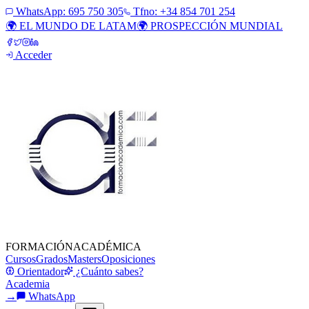
WhatsApp:
695 750 305
Tfno: +34 854 701 254
🌍 EL MUNDO DE LATAM
🌍 PROSPECCIÓN MUNDIAL
Acceder
FORMACIÓN
ACADÉMICA
Cursos
Grados
Masters
Oposiciones
Orientador
¿Cuánto sabes?
Academia
→
WhatsApp