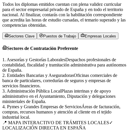
Todos los diplomas emitidos cuentan con plena validez curricular
para el sector empresarial privado de
España
y en todo el territorio
nacional. Al finalizar, contarás con la habilitación correspondiente
que acredita las horas de estudio cursadas, el temario superado y las
competencias obtenidas.
Sectores Clave
Puestos de Trabajo
Empresas Locales
Sectores de Contratación Preferente
1
.
Asesorías y Gestorías Laborales
Despachos profesionales de
contabilidad, fiscalidad y tramitación administrativa para autónomos
de España.
2
.
Entidades Bancarias y Aseguradoras
Oficinas comerciales de
banca de particulares, corredurías de seguros y empresas de
servicios financieros.
3
.
Administración Pública Local
Plazas interinas y de apoyo
administrativo en el Ayuntamiento, Diputación y delegaciones
ministeriales de España.
4
.
Pymes y Grandes Empresas de Servicios
Áreas de facturación,
compras, recursos humanos y atención al cliente en el tejido
industrial local.
📍 MAPA INTERACTIVO DE TRÁMITES LOCALES
✓
LOCALIZACIÓN DIRECTA EN
ESPAÑA