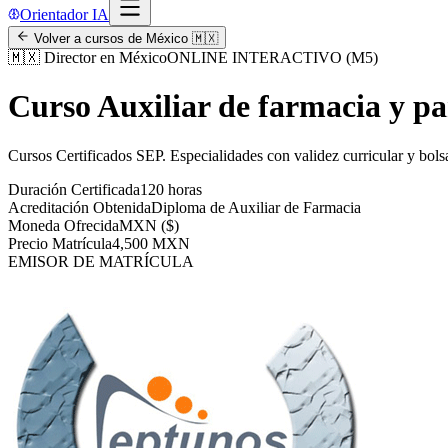
Orientador IA
Volver a cursos de
México
🇲🇽
🇲🇽
Director en México
ONLINE INTERACTIVO (M5)
Curso Auxiliar de farmacia y p
Cursos Certificados SEP
.
Especialidades con validez curricular y bols
Duración Certificada
120 horas
Acreditación Obtenida
Diploma de Auxiliar de Farmacia
Moneda Ofrecida
MXN ($)
Precio Matrícula
4,500 MXN
EMISOR DE MATRÍCULA