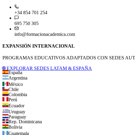
+34 854 701 254
695 750 305
info@formacionacademica.com
EXPANSIÓN INTERNACIONAL
PROGRAMAS EDUCATIVOS ADAPTADOS CON SEDES AUTO
🌐 EXPLORAR SEDES LATAM & ESPAÑA
España
Argentina
México
Chile
Colombia
Perú
Ecuador
Uruguay
Paraguay
Rep. Dominicana
Bolivia
Guatemala