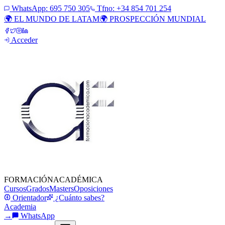
WhatsApp:
695 750 305
Tfno: +34 854 701 254
🌍 EL MUNDO DE LATAM
🌍 PROSPECCIÓN MUNDIAL
Acceder
FORMACIÓN
ACADÉMICA
Cursos
Grados
Masters
Oposiciones
Orientador
¿Cuánto sabes?
Academia
→
WhatsApp