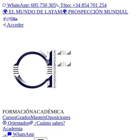
WhatsApp:
695 750 305
Tfno: +34 854 701 254
🌍 EL MUNDO DE LATAM
🌍 PROSPECCIÓN MUNDIAL
Acceder
FORMACIÓN
ACADÉMICA
Cursos
Grados
Masters
Oposiciones
Orientador
¿Cuánto sabes?
Academia
→
WhatsApp