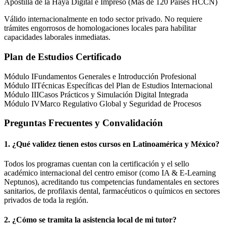
Apostilla de la Haya Digital e Impreso (Más de 120 Países HCCN)
Válido internacionalmente en todo sector privado. No requiere
trámites engorrosos de homologaciones locales para habilitar
capacidades laborales inmediatas.
Plan de Estudios Certificado
Módulo I
Fundamentos Generales e Introducción Profesional
Módulo II
Técnicas Específicas del Plan de Estudios Internacional
Módulo III
Casos Prácticos y Simulación Digital Integrada
Módulo IV
Marco Regulativo Global y Seguridad de Procesos
Preguntas Frecuentes y Convalidación
1. ¿Qué validez tienen estos cursos en Latinoamérica y
México
?
Todos los programas cuentan con la certificación y el sello
académico internacional del centro emisor (como
IA & E-Learning
Neptunos
), acreditando tus competencias fundamentales en sectores
sanitarios, de profilaxis dental, farmacéuticos o químicos en sectores
privados de toda la región.
2. ¿Cómo se tramita la asistencia local de mi tutor?