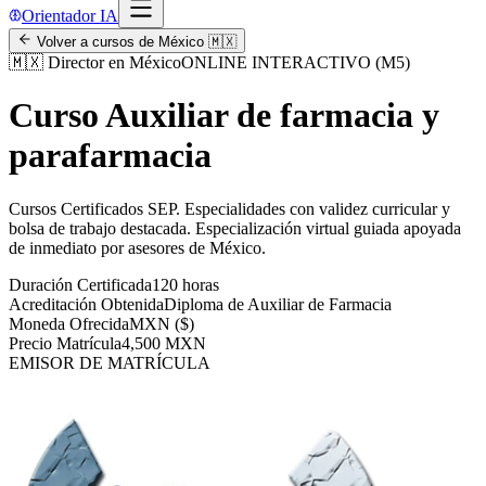
Orientador IA
Volver a cursos de
México
🇲🇽
🇲🇽
Director en México
ONLINE INTERACTIVO (M5)
Curso Auxiliar de farmacia y
parafarmacia
Cursos Certificados SEP
.
Especialidades con validez curricular y
bolsa de trabajo destacada.
Especialización virtual guiada apoyada
de inmediato por asesores de
México
.
Duración Certificada
120 horas
Acreditación Obtenida
Diploma de Auxiliar de Farmacia
Moneda Ofrecida
MXN ($)
Precio Matrícula
4,500 MXN
EMISOR DE MATRÍCULA