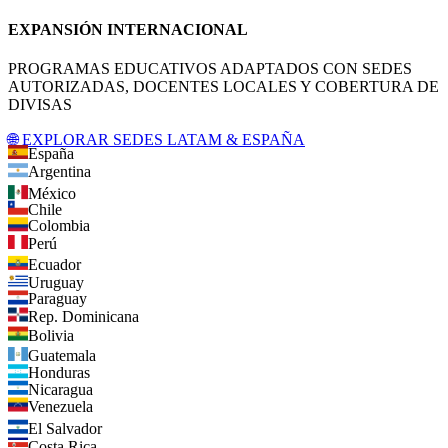
EXPANSIÓN INTERNACIONAL
PROGRAMAS EDUCATIVOS ADAPTADOS CON SEDES
AUTORIZADAS, DOCENTES LOCALES Y COBERTURA DE
DIVISAS
🌐 EXPLORAR SEDES LATAM & ESPAÑA
España
Argentina
México
Chile
Colombia
Perú
Ecuador
Uruguay
Paraguay
Rep. Dominicana
Bolivia
Guatemala
Honduras
Nicaragua
Venezuela
El Salvador
Costa Rica