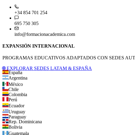
+34 854 701 254
695 750 305
info@formacionacademica.com
EXPANSIÓN INTERNACIONAL
PROGRAMAS EDUCATIVOS ADAPTADOS CON SEDES AUTO
🌐 EXPLORAR SEDES LATAM & ESPAÑA
España
Argentina
México
Chile
Colombia
Perú
Ecuador
Uruguay
Paraguay
Rep. Dominicana
Bolivia
Guatemala