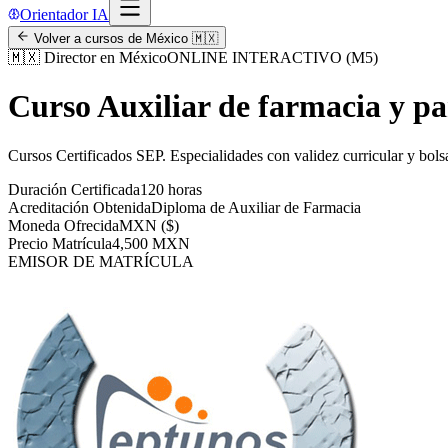
Orientador IA
Volver a cursos de
México
🇲🇽
🇲🇽
Director en México
ONLINE INTERACTIVO (M5)
Curso Auxiliar de farmacia y p
Cursos Certificados SEP
.
Especialidades con validez curricular y bols
Duración Certificada
120 horas
Acreditación Obtenida
Diploma de Auxiliar de Farmacia
Moneda Ofrecida
MXN ($)
Precio Matrícula
4,500 MXN
EMISOR DE MATRÍCULA