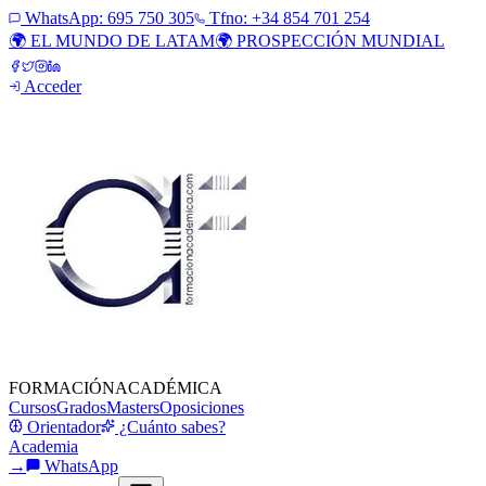
WhatsApp:
695 750 305
Tfno: +34 854 701 254
🌍 EL MUNDO DE LATAM
🌍 PROSPECCIÓN MUNDIAL
Acceder
FORMACIÓN
ACADÉMICA
Cursos
Grados
Masters
Oposiciones
Orientador
¿Cuánto sabes?
Academia
→
WhatsApp