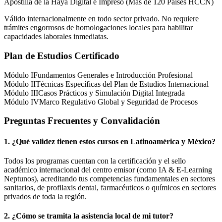
Apostilla de la Haya Digital e Impreso (Más de 120 Países HCCN)
Válido internacionalmente en todo sector privado. No requiere
trámites engorrosos de homologaciones locales para habilitar
capacidades laborales inmediatas.
Plan de Estudios Certificado
Módulo I
Fundamentos Generales e Introducción Profesional
Módulo II
Técnicas Específicas del Plan de Estudios Internacional
Módulo III
Casos Prácticos y Simulación Digital Integrada
Módulo IV
Marco Regulativo Global y Seguridad de Procesos
Preguntas Frecuentes y Convalidación
1. ¿Qué validez tienen estos cursos en Latinoamérica y
México
?
Todos los programas cuentan con la certificación y el sello
académico internacional del centro emisor (como
IA & E-Learning
Neptunos
), acreditando tus competencias fundamentales en sectores
sanitarios, de profilaxis dental, farmacéuticos o químicos en sectores
privados de toda la región.
2. ¿Cómo se tramita la asistencia local de mi tutor?