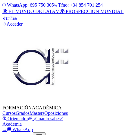
WhatsApp:
695 750 305
Tfno: +34 854 701 254
🌍 EL MUNDO DE LATAM
🌍 PROSPECCIÓN MUNDIAL
Acceder
FORMACIÓN
ACADÉMICA
Cursos
Grados
Masters
Oposiciones
Orientador
¿Cuánto sabes?
Academia
→
WhatsApp