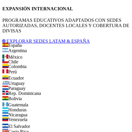
EXPANSIÓN INTERNACIONAL
PROGRAMAS EDUCATIVOS ADAPTADOS CON SEDES
AUTORIZADAS, DOCENTES LOCALES Y COBERTURA DE
DIVISAS
🌐 EXPLORAR SEDES LATAM & ESPAÑA
España
Argentina
México
Chile
Colombia
Perú
Ecuador
Uruguay
Paraguay
Rep. Dominicana
Bolivia
Guatemala
Honduras
Nicaragua
Venezuela
El Salvador
Costa Rica