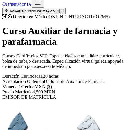
Orientador IA
Volver a cursos de
México
🇲🇽
🇲🇽
Director en México
ONLINE INTERACTIVO (M5)
Curso Auxiliar de farmacia y
parafarmacia
Cursos Certificados SEP
.
Especialidades con validez curricular y
bolsa de trabajo destacada.
Especialización virtual guiada apoyada
de inmediato por asesores de
México
.
Duración Certificada
120 horas
Acreditación Obtenida
Diploma de Auxiliar de Farmacia
Moneda Ofrecida
MXN ($)
Precio Matrícula
4,500 MXN
EMISOR DE MATRÍCULA