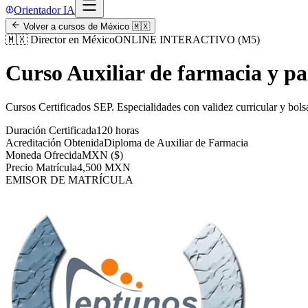
Orientador IA
Volver a cursos de
México
🇲🇽
🇲🇽
Director en México
ONLINE INTERACTIVO (M5)
Curso Auxiliar de farmacia y p
Cursos Certificados SEP
.
Especialidades con validez curricular y bols
Duración Certificada
120 horas
Acreditación Obtenida
Diploma de Auxiliar de Farmacia
Moneda Ofrecida
MXN ($)
Precio Matrícula
4,500 MXN
EMISOR DE MATRÍCULA