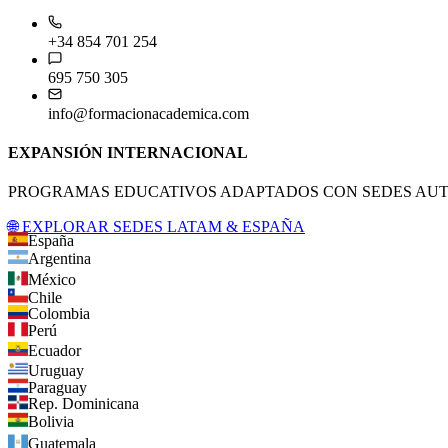
+34 854 701 254
695 750 305
info@formacionacademica.com
EXPANSIÓN INTERNACIONAL
PROGRAMAS EDUCATIVOS ADAPTADOS CON SEDES AUTO
🌐 EXPLORAR SEDES LATAM & ESPAÑA
España
Argentina
México
Chile
Colombia
Perú
Ecuador
Uruguay
Paraguay
Rep. Dominicana
Bolivia
Guatemala