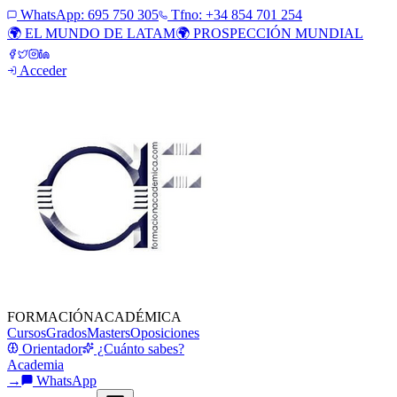
WhatsApp:
695 750 305
Tfno: +34 854 701 254
🌍 EL MUNDO DE LATAM
🌍 PROSPECCIÓN MUNDIAL
Acceder
FORMACIÓN
ACADÉMICA
Cursos
Grados
Masters
Oposiciones
Orientador
¿Cuánto sabes?
Academia
→
WhatsApp