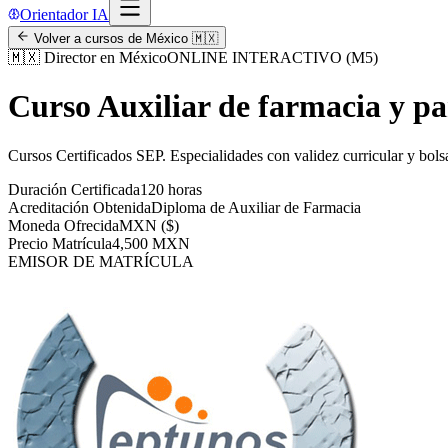
Orientador IA
Volver a cursos de
México
🇲🇽
🇲🇽
Director en México
ONLINE INTERACTIVO (M5)
Curso Auxiliar de farmacia y p
Cursos Certificados SEP
.
Especialidades con validez curricular y bols
Duración Certificada
120 horas
Acreditación Obtenida
Diploma de Auxiliar de Farmacia
Moneda Ofrecida
MXN ($)
Precio Matrícula
4,500 MXN
EMISOR DE MATRÍCULA