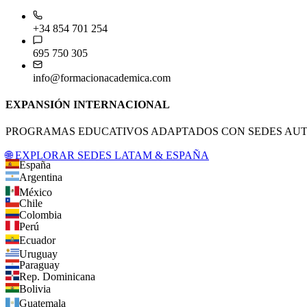
+34 854 701 254
695 750 305
info@formacionacademica.com
EXPANSIÓN INTERNACIONAL
PROGRAMAS EDUCATIVOS ADAPTADOS CON SEDES AUTO
🌐 EXPLORAR SEDES LATAM & ESPAÑA
España
Argentina
México
Chile
Colombia
Perú
Ecuador
Uruguay
Paraguay
Rep. Dominicana
Bolivia
Guatemala