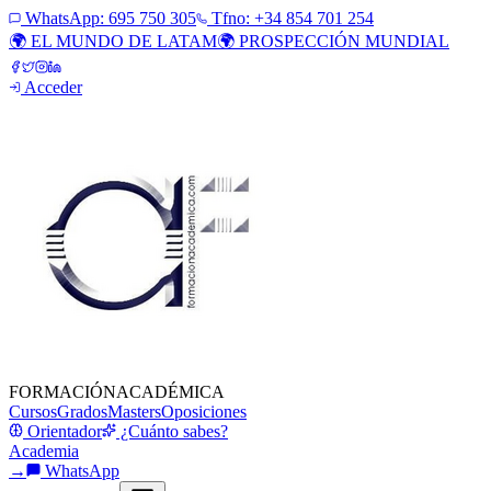
WhatsApp:
695 750 305
Tfno: +34 854 701 254
🌍 EL MUNDO DE LATAM
🌍 PROSPECCIÓN MUNDIAL
Acceder
FORMACIÓN
ACADÉMICA
Cursos
Grados
Masters
Oposiciones
Orientador
¿Cuánto sabes?
Academia
→
WhatsApp