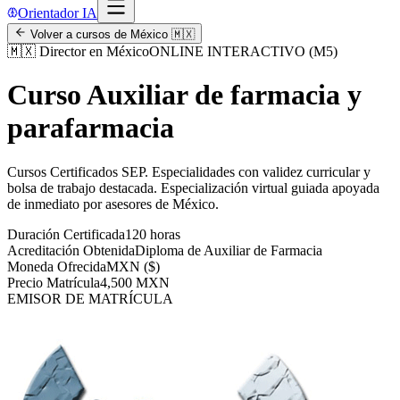
Orientador IA
Volver a cursos de
México
🇲🇽
🇲🇽
Director en México
ONLINE INTERACTIVO (M5)
Curso Auxiliar de farmacia y
parafarmacia
Cursos Certificados SEP
.
Especialidades con validez curricular y
bolsa de trabajo destacada.
Especialización virtual guiada apoyada
de inmediato por asesores de
México
.
Duración Certificada
120 horas
Acreditación Obtenida
Diploma de Auxiliar de Farmacia
Moneda Ofrecida
MXN ($)
Precio Matrícula
4,500 MXN
EMISOR DE MATRÍCULA