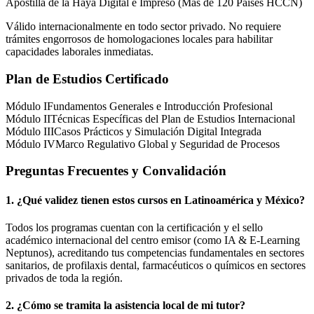
Apostilla de la Haya Digital e Impreso (Más de 120 Países HCCN)
Válido internacionalmente en todo sector privado. No requiere
trámites engorrosos de homologaciones locales para habilitar
capacidades laborales inmediatas.
Plan de Estudios Certificado
Módulo I
Fundamentos Generales e Introducción Profesional
Módulo II
Técnicas Específicas del Plan de Estudios Internacional
Módulo III
Casos Prácticos y Simulación Digital Integrada
Módulo IV
Marco Regulativo Global y Seguridad de Procesos
Preguntas Frecuentes y Convalidación
1. ¿Qué validez tienen estos cursos en Latinoamérica y
México
?
Todos los programas cuentan con la certificación y el sello
académico internacional del centro emisor (como
IA & E-Learning
Neptunos
), acreditando tus competencias fundamentales en sectores
sanitarios, de profilaxis dental, farmacéuticos o químicos en sectores
privados de toda la región.
2. ¿Cómo se tramita la asistencia local de mi tutor?