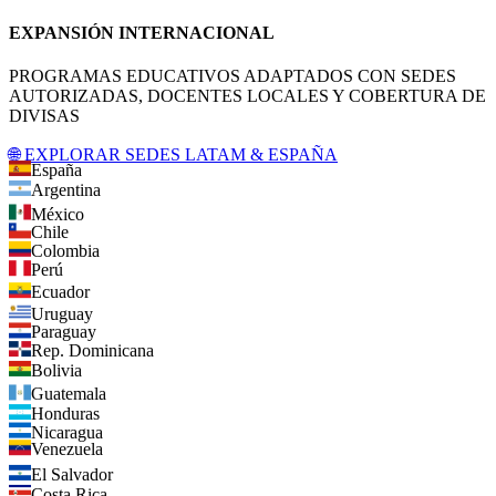
EXPANSIÓN INTERNACIONAL
PROGRAMAS EDUCATIVOS ADAPTADOS CON SEDES
AUTORIZADAS, DOCENTES LOCALES Y COBERTURA DE
DIVISAS
🌐 EXPLORAR SEDES LATAM & ESPAÑA
España
Argentina
México
Chile
Colombia
Perú
Ecuador
Uruguay
Paraguay
Rep. Dominicana
Bolivia
Guatemala
Honduras
Nicaragua
Venezuela
El Salvador
Costa Rica