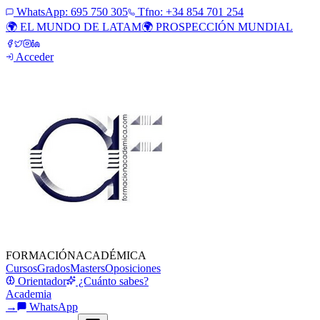
WhatsApp:
695 750 305
Tfno: +34 854 701 254
🌍 EL MUNDO DE LATAM
🌍 PROSPECCIÓN MUNDIAL
Acceder
FORMACIÓN
ACADÉMICA
Cursos
Grados
Masters
Oposiciones
Orientador
¿Cuánto sabes?
Academia
→
WhatsApp