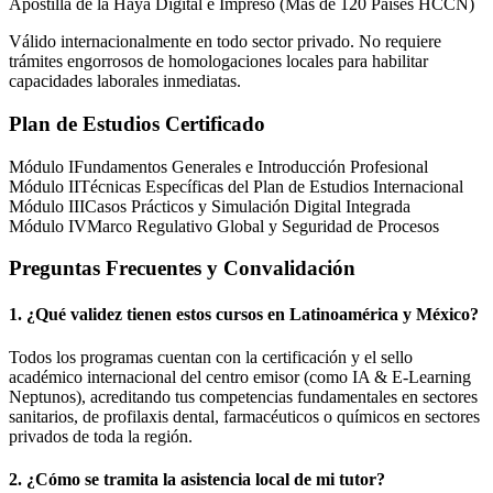
Apostilla de la Haya Digital e Impreso (Más de 120 Países HCCN)
Válido internacionalmente en todo sector privado. No requiere
trámites engorrosos de homologaciones locales para habilitar
capacidades laborales inmediatas.
Plan de Estudios Certificado
Módulo I
Fundamentos Generales e Introducción Profesional
Módulo II
Técnicas Específicas del Plan de Estudios Internacional
Módulo III
Casos Prácticos y Simulación Digital Integrada
Módulo IV
Marco Regulativo Global y Seguridad de Procesos
Preguntas Frecuentes y Convalidación
1. ¿Qué validez tienen estos cursos en Latinoamérica y
México
?
Todos los programas cuentan con la certificación y el sello
académico internacional del centro emisor (como
IA & E-Learning
Neptunos
), acreditando tus competencias fundamentales en sectores
sanitarios, de profilaxis dental, farmacéuticos o químicos en sectores
privados de toda la región.
2. ¿Cómo se tramita la asistencia local de mi tutor?