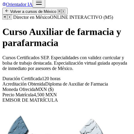
Orientador IA
Volver a cursos de
México
🇲🇽
🇲🇽
Director en México
ONLINE INTERACTIVO (M5)
Curso Auxiliar de farmacia y
parafarmacia
Cursos Certificados SEP
.
Especialidades con validez curricular y
bolsa de trabajo destacada.
Especialización virtual guiada apoyada
de inmediato por asesores de
México
.
Duración Certificada
120 horas
Acreditación Obtenida
Diploma de Auxiliar de Farmacia
Moneda Ofrecida
MXN ($)
Precio Matrícula
4,500 MXN
EMISOR DE MATRÍCULA