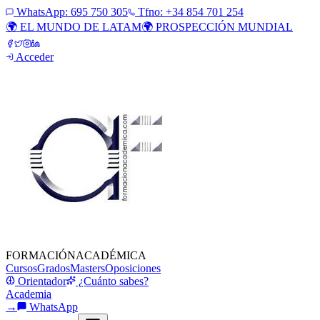
WhatsApp:
695 750 305
Tfno: +34 854 701 254
🌍 EL MUNDO DE LATAM
🌍 PROSPECCIÓN MUNDIAL
Acceder
FORMACIÓN
ACADÉMICA
Cursos
Grados
Masters
Oposiciones
Orientador
¿Cuánto sabes?
Academia
→
WhatsApp