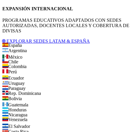
EXPANSIÓN INTERNACIONAL
PROGRAMAS EDUCATIVOS ADAPTADOS CON SEDES
AUTORIZADAS, DOCENTES LOCALES Y COBERTURA DE
DIVISAS
🌐 EXPLORAR SEDES LATAM & ESPAÑA
España
Argentina
México
Chile
Colombia
Perú
Ecuador
Uruguay
Paraguay
Rep. Dominicana
Bolivia
Guatemala
Honduras
Nicaragua
Venezuela
El Salvador
Costa Rica