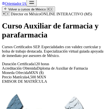
Orientador IA
Volver a cursos de
México
🇲🇽
🇲🇽
Director en México
ONLINE INTERACTIVO (M5)
Curso Auxiliar de farmacia y
parafarmacia
Cursos Certificados SEP
.
Especialidades con validez curricular y
bolsa de trabajo destacada.
Especialización virtual guiada apoyada
de inmediato por asesores de
México
.
Duración Certificada
120 horas
Acreditación Obtenida
Diploma de Auxiliar de Farmacia
Moneda Ofrecida
MXN ($)
Precio Matrícula
4,500 MXN
EMISOR DE MATRÍCULA