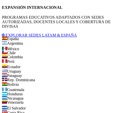
EXPANSIÓN INTERNACIONAL
PROGRAMAS EDUCATIVOS ADAPTADOS CON SEDES
AUTORIZADAS, DOCENTES LOCALES Y COBERTURA DE
DIVISAS
🌐 EXPLORAR SEDES LATAM & ESPAÑA
España
Argentina
México
Chile
Colombia
Perú
Ecuador
Uruguay
Paraguay
Rep. Dominicana
Bolivia
Guatemala
Honduras
Nicaragua
Venezuela
El Salvador
Costa Rica