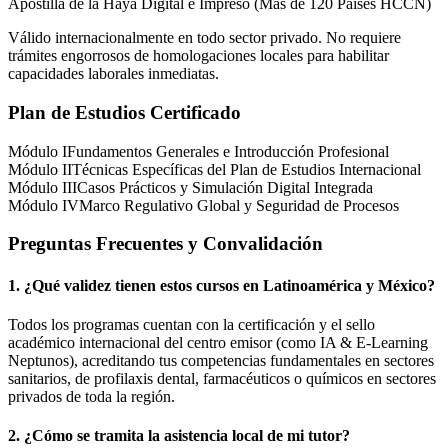
Apostilla de la Haya Digital e Impreso (Más de 120 Países HCCN)
Válido internacionalmente en todo sector privado. No requiere
trámites engorrosos de homologaciones locales para habilitar
capacidades laborales inmediatas.
Plan de Estudios Certificado
Módulo I
Fundamentos Generales e Introducción Profesional
Módulo II
Técnicas Específicas del Plan de Estudios Internacional
Módulo III
Casos Prácticos y Simulación Digital Integrada
Módulo IV
Marco Regulativo Global y Seguridad de Procesos
Preguntas Frecuentes y Convalidación
1. ¿Qué validez tienen estos cursos en Latinoamérica y
México
?
Todos los programas cuentan con la certificación y el sello
académico internacional del centro emisor (como
IA & E-Learning
Neptunos
), acreditando tus competencias fundamentales en sectores
sanitarios, de profilaxis dental, farmacéuticos o químicos en sectores
privados de toda la región.
2. ¿Cómo se tramita la asistencia local de mi tutor?