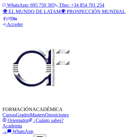
WhatsApp:
695 750 305
Tfno: +34 854 701 254
🌍 EL MUNDO DE LATAM
🌍 PROSPECCIÓN MUNDIAL
Acceder
FORMACIÓN
ACADÉMICA
Cursos
Grados
Masters
Oposiciones
Orientador
¿Cuánto sabes?
Academia
→
WhatsApp