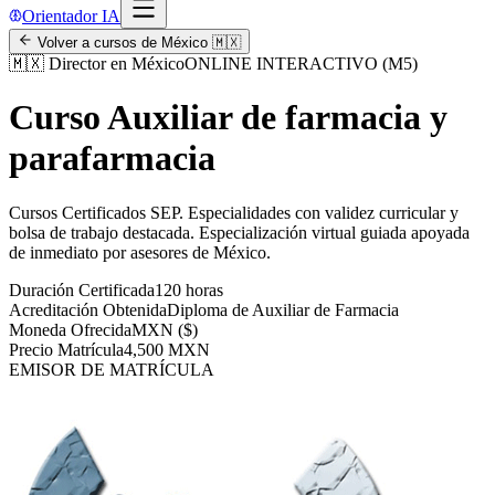
Orientador IA
Volver a cursos de
México
🇲🇽
🇲🇽
Director en México
ONLINE INTERACTIVO (M5)
Curso Auxiliar de farmacia y
parafarmacia
Cursos Certificados SEP
.
Especialidades con validez curricular y
bolsa de trabajo destacada.
Especialización virtual guiada apoyada
de inmediato por asesores de
México
.
Duración Certificada
120 horas
Acreditación Obtenida
Diploma de Auxiliar de Farmacia
Moneda Ofrecida
MXN ($)
Precio Matrícula
4,500 MXN
EMISOR DE MATRÍCULA