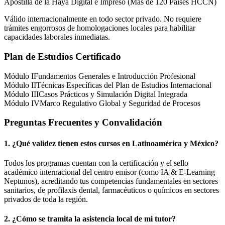
Apostilla de la Haya Digital e Impreso (Más de 120 Países HCCN)
Válido internacionalmente en todo sector privado. No requiere
trámites engorrosos de homologaciones locales para habilitar
capacidades laborales inmediatas.
Plan de Estudios Certificado
Módulo I
Fundamentos Generales e Introducción Profesional
Módulo II
Técnicas Específicas del Plan de Estudios Internacional
Módulo III
Casos Prácticos y Simulación Digital Integrada
Módulo IV
Marco Regulativo Global y Seguridad de Procesos
Preguntas Frecuentes y Convalidación
1. ¿Qué validez tienen estos cursos en Latinoamérica y
México
?
Todos los programas cuentan con la certificación y el sello
académico internacional del centro emisor (como
IA & E-Learning
Neptunos
), acreditando tus competencias fundamentales en sectores
sanitarios, de profilaxis dental, farmacéuticos o químicos en sectores
privados de toda la región.
2. ¿Cómo se tramita la asistencia local de mi tutor?