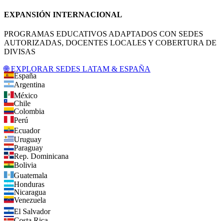
EXPANSIÓN INTERNACIONAL
PROGRAMAS EDUCATIVOS ADAPTADOS CON SEDES
AUTORIZADAS, DOCENTES LOCALES Y COBERTURA DE
DIVISAS
🌐 EXPLORAR SEDES LATAM & ESPAÑA
España
Argentina
México
Chile
Colombia
Perú
Ecuador
Uruguay
Paraguay
Rep. Dominicana
Bolivia
Guatemala
Honduras
Nicaragua
Venezuela
El Salvador
Costa Rica