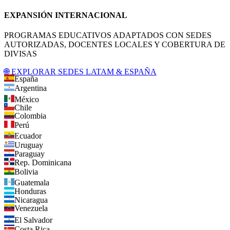
EXPANSIÓN INTERNACIONAL
PROGRAMAS EDUCATIVOS ADAPTADOS CON SEDES
AUTORIZADAS, DOCENTES LOCALES Y COBERTURA DE
DIVISAS
🌐 EXPLORAR SEDES LATAM & ESPAÑA
España
Argentina
México
Chile
Colombia
Perú
Ecuador
Uruguay
Paraguay
Rep. Dominicana
Bolivia
Guatemala
Honduras
Nicaragua
Venezuela
El Salvador
Costa Rica