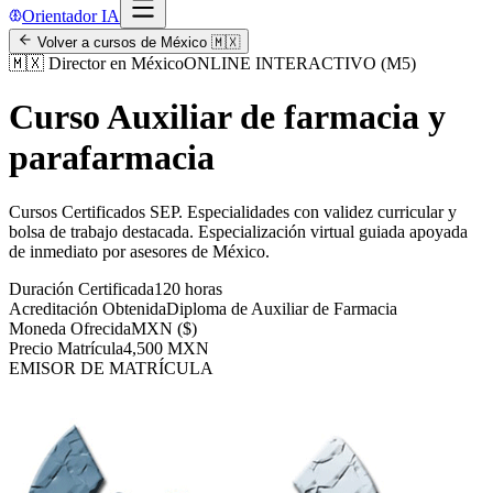
Orientador IA
Volver a cursos de
México
🇲🇽
🇲🇽
Director en México
ONLINE INTERACTIVO (M5)
Curso Auxiliar de farmacia y
parafarmacia
Cursos Certificados SEP
.
Especialidades con validez curricular y
bolsa de trabajo destacada.
Especialización virtual guiada apoyada
de inmediato por asesores de
México
.
Duración Certificada
120 horas
Acreditación Obtenida
Diploma de Auxiliar de Farmacia
Moneda Ofrecida
MXN ($)
Precio Matrícula
4,500 MXN
EMISOR DE MATRÍCULA