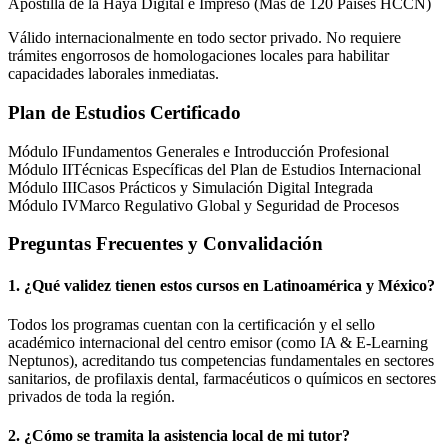
Apostilla de la Haya Digital e Impreso (Más de 120 Países HCCN)
Válido internacionalmente en todo sector privado. No requiere
trámites engorrosos de homologaciones locales para habilitar
capacidades laborales inmediatas.
Plan de Estudios Certificado
Módulo I
Fundamentos Generales e Introducción Profesional
Módulo II
Técnicas Específicas del Plan de Estudios Internacional
Módulo III
Casos Prácticos y Simulación Digital Integrada
Módulo IV
Marco Regulativo Global y Seguridad de Procesos
Preguntas Frecuentes y Convalidación
1. ¿Qué validez tienen estos cursos en Latinoamérica y
México
?
Todos los programas cuentan con la certificación y el sello
académico internacional del centro emisor (como
IA & E-Learning
Neptunos
), acreditando tus competencias fundamentales en sectores
sanitarios, de profilaxis dental, farmacéuticos o químicos en sectores
privados de toda la región.
2. ¿Cómo se tramita la asistencia local de mi tutor?