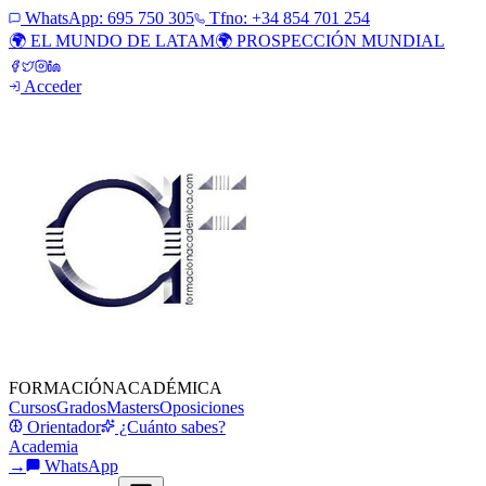
WhatsApp:
695 750 305
Tfno: +34 854 701 254
🌍 EL MUNDO DE LATAM
🌍 PROSPECCIÓN MUNDIAL
Acceder
FORMACIÓN
ACADÉMICA
Cursos
Grados
Masters
Oposiciones
Orientador
¿Cuánto sabes?
Academia
→
WhatsApp